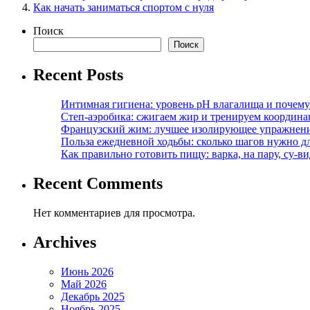
Как начать заниматься спортом с нуля
Поиск
Поиск
Recent Posts
Интимная гигиена: уровень pH влагалища и почем
Степ-аэробика: сжигаем жир и тренируем координ
Французский жим: лучшее изолирующее упражнени
Польза ежедневной ходьбы: сколько шагов нужно дл
Как правильно готовить пищу: варка, на пару, су-
Recent Comments
Нет комментариев для просмотра.
Archives
Июнь 2026
Май 2026
Декабрь 2025
Ноябрь 2025