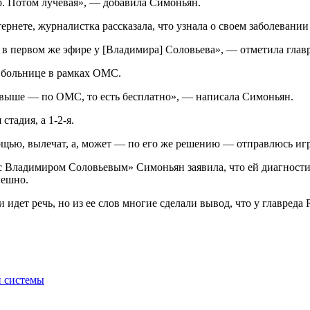
о. Потом лучевая», — добавила Симоньян.
ернете, журналистка рассказала, что узнала о своем заболевани
м в первом же эфире у [Владимира] Соловьева», — отметила глав
 больнице в рамках ОМС.
 выше — по ОМС, то есть бесплатно», — написала Симоньян.
стадия, а 1-2-я.
мощью, вылечат, а, может — по его же решению — отправлюсь игр
с Владимиром Соловьевым» Симоньян заявила, что ей диагност
пешно.
 идет речь, но из ее слов многие сделали вывод, что у главреда 
й системы