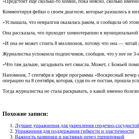
«Предстоит еще сколько-то химий, пока неясно, сколько именн
Комментируя фейки о своем диагнозе, которые разошлись в инт
«Услышала, что невралгия оказалась раком, и сообщила об это
Она рассказала, что проходит химиотерапию в муниципальной
«И она не может стоить 8 миллионов, потому что она — читай
Журналистка успокоила подписчиков, сообщив, что у нее не 3-я 
«Что там дальше, загадывать нет смысла. Может, с Божьей по
Напомним, 7 сентября в эфире программы «Воскресный вечер 
операцию на 8 сентября, которая, судя по ее постам, прошла ус
Тогда журналистка не стала раскрывать, о какой именно болезни
Похожие записи:
Лучшие упражнения для укрепления сердечно-сосудисто
Упражнения для поддержания гибкости и эластичности
Важность разминки и растяжки перед тренировкой