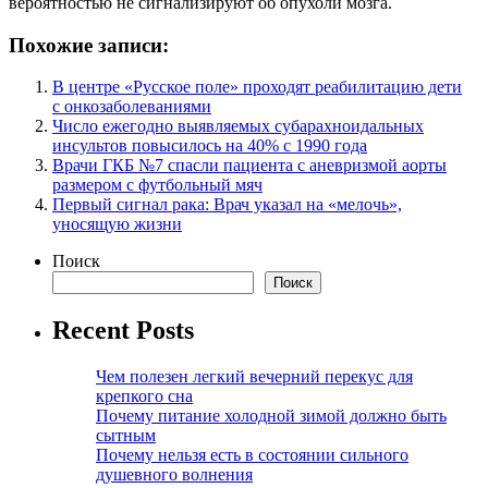
вероятностью не сигнализируют об опухоли мозга.
Похожие записи:
В центре «Русское поле» проходят реабилитацию дети
с онкозаболеваниями
Число ежегодно выявляемых субарахноидальных
инсультов повысилось на 40% с 1990 года
Врачи ГКБ №7 спасли пациента с аневризмой аорты
размером с футбольный мяч
Первый сигнал рака: Врач указал на «мелочь»,
уносящую жизни
Поиск
Поиск
Recent Posts
Чем полезен легкий вечерний перекус для
крепкого сна
Почему питание холодной зимой должно быть
сытным
Почему нельзя есть в состоянии сильного
душевного волнения