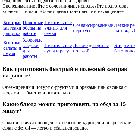
еды, повысить продуктивность и здоровье.
Экспериментируйте с сочетаниями, используйте подготовку
заранее — и ваш рабочий день станет легче и насыщеннее.
Быстрые
Полезные
Питательные
Сбалансированные
Легкие р
завтраки
обеды на
ужины для
перекусы
на кажды
для утра
работе
семьи
Здоровые
Быстрые
закуски
Питательные
Легкие десерты с
Энергети
салаты и
для
супы и рагу
пользой
батончик
смузи
работы
Как приготовить быстрый и полезный завтрак
на работе?
Обезжиренный йогурт с фруктами и орехами или овсянка с
ягодами — быстро и питательно.
Какие блюда можно приготовить на обед за 15
минут?
Салат из свежих овощей с запеченной курицей или греческий
салат с фетой — легко и сбалансировано.