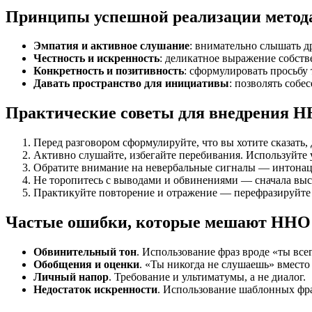
Принципы успешной реализации метод
Эмпатия и активное слушание
: внимательно слышать др
Честность и искренность
: деликатное выражение собств
Конкретность и позитивность
: сформулировать просьбу
Давать пространство для инициативы
: позволять собе
Практические советы для внедрения 
Перед разговором сформулируйте, что вы хотите сказать, 
Активно слушайте, избегайте перебивания. Используйт
Обратите внимание на невербальные сигналы — интонаци
Не торопитесь с выводами и обвинениями — сначала высл
Практикуйте повторение и отражение — перефразируйте 
Частые ошибки, которые мешают ННО
Обвинительный тон
. Использование фраз вроде «ты вс
Обобщения и оценки
. «Ты никогда не слушаешь» вмест
Личный напор
. Требование и ультиматумы, а не диалог.
Недостаток искренности
. Использование шаблонных фр