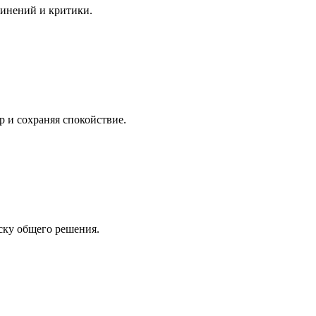
винений и критики.
р и сохраняя спокойствие.
иску общего решения.