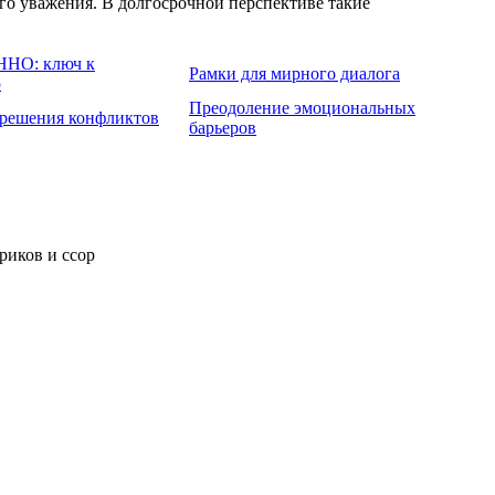
о уважения. В долгосрочной перспективе такие
ННО: ключ к
Рамки для мирного диалога
ю
Преодоление эмоциональных
решения конфликтов
барьеров