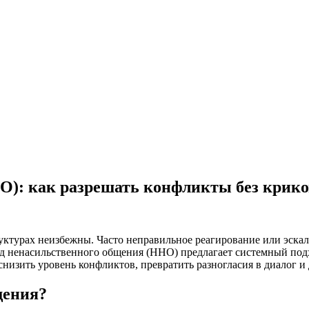
): как разрешать конфликты без криков
турах неизбежны. Часто неправильное реагирование или эскал
од ненасильственного общения (ННО) предлагает системный под
зить уровень конфликтов, превратить разногласия в диалог и д
щения?