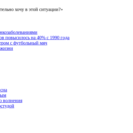
тельно хочу в этой ситуации?»
онкозаболеваниями
в повысилось на 40% с 1990 года
ером с футбольный мяч
 жизни
 сна
ным
о волнения
остудой