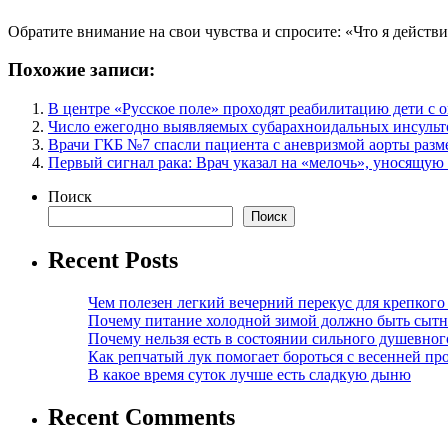
Обратите внимание на свои чувства и спросите: «Что я действи
Похожие записи:
В центре «Русское поле» проходят реабилитацию дети с 
Число ежегодно выявляемых субарахноидальных инсульто
Врачи ГКБ №7 спасли пациента с аневризмой аорты разм
Первый сигнал рака: Врач указал на «мелочь», уносящую
Поиск
Поиск
Recent Posts
Чем полезен легкий вечерний перекус для крепкого
Почему питание холодной зимой должно быть сыт
Почему нельзя есть в состоянии сильного душевног
Как репчатый лук помогает бороться с весенней пр
В какое время суток лучше есть сладкую дыню
Recent Comments