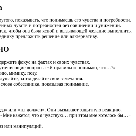
а
угого, показывать, что понимаешь его чувства и потребности.
енных чувств и потребностей без обвинений и унижений.
 так, чтобы она была ясной и вызывающей желание выполнить.
седнику предложить решение или альтернативу.
ННО
держите фокус на фактах и своих чувствах.
е уточняющие вопросы: «Я правильно понимаю, что…?»
ю, мимику, позу.
ушайте, затем делайте свои замечания.
слова собеседника, показывая понимание.
егда» или «ты должен». Они вызывают защитную реакцию.
о «Мне кажется, что я чувствую… при этом мне хотелось бы…»
аз или манипуляций.