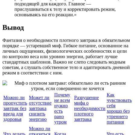
подходящей для каждого. Главное —
прислушиваться к телу и корректировать режим,
основываясь на его реакции.»
Вывод
Фантазия о необходимости плотного завтрака в обязательном
порядке — устаревший миф. Гибкое питание, основанное на
личных ощущениях, физиологических особенностях и цели
по контролю веса или уровню энергии, работает лучше
стандартных шаблонов. Важно не слепо следовать модным
советам, а слушать собственное тело и адаптировать дневной
режим в соответствии с ним.
Почему
Как
Можно ли
Может ли
Разрушение
не всем
чувствовать
пропустить
отсутствие
мифа о
нужно
себя
завтрак без
завтрака
необходимости
есть
хорошо без
вреда для
снизить
плотного
рано
утреннего
здоровья
энергию
завтрака
утром
питания
Можно ли
Что делать,
отказаться
Когда
Что есть,