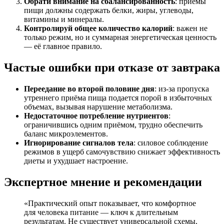
Обрати внимание на сбалансированность
: приёмы
пищи должны содержать белки, жиры, углеводы,
витамины и минералы.
Контролируй общее количество калорий
: важен не
только режим, но и суммарная энергетическая ценность
— её главное правило.
Частые ошибки при отказе от завтрака
Переедание во второй половине дня
: из-за пропуска
утреннего приёма пища подается порой в избыточных
объемах, вызывая нарушение метаболизма.
Недостаточное потребление нутриентов
:
ограничившись одним приёмом, трудно обеспечить
баланс микроэлементов.
Игнорирование сигналов тела
: силовое соблюдение
режимов в ущерб самочувствию снижает эффективность
диеты и ухудшает настроение.
Экспертное мнение и рекомендации
«Практический опыт показывает, что комфортное
для человека питание — ключ к длительным
результатам. Не существует универсальной схемы,