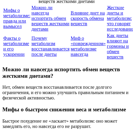
Можно ли
Жесткие
Мифы о
навсегда
Влияние диет на
диеты и
метаболизме:
испортить обмен
скорость обмена
метаболизм:
правда или
веществ жесткими
веществ
что говорят
вымысел
диетами
исследовани
Как диеты
Факты о
Почему
Миф о
влияют на
метаболизме
метаболизм
«поврежденном»
гормоны и
и его
восстанавливается
метаболизме
обмен
ускорении
после диеты
навсегда
веществ
Можно ли навсегда испортить обмен веществ
жесткими диетами?
Нет, обмен веществ восстанавливается после долгого
ограничения, и его можно улучшить правильным питанием и
физической активностью.
Мифы о быстром снижении веса и метаболизме
Быстрое похудение не «ласкает» метаболизм: оно может
замедлять его, но навсегда его не разрушит.