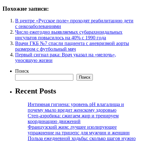
Похожие записи:
В центре «Русское поле» проходят реабилитацию дети
с онкозаболеваниями
Число ежегодно выявляемых субарахноидальных
инсультов повысилось на 40% с 1990 года
Врачи ГКБ №7 спасли пациента с аневризмой аорты
размером с футбольный мяч
Первый сигнал рака: Врач указал на «мелочь»,
уносящую жизни
Поиск
Поиск
Recent Posts
Интимная гигиена: уровень pH влагалища и
почему мыло вредит женскому здоровью
Степ-аэробика: сжигаем жир и тренируем
координацию движений
Французский жим: лучшее изолирующее
упражнение на трицепс для мужчин и женщин
Польза ежедневной ходьбы: сколько шагов нужно