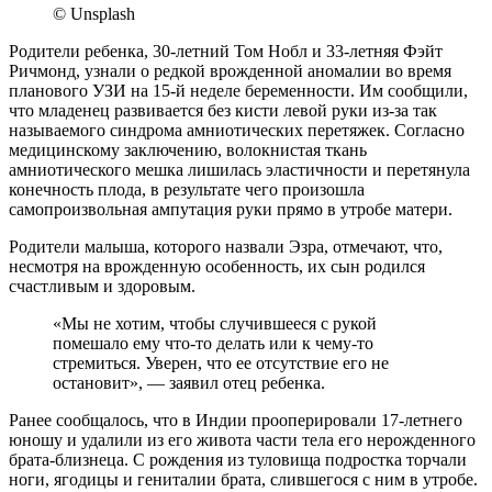
© Unsplash
Родители ребенка, 30-летний Том Нобл и 33-летняя Фэйт
Ричмонд, узнали о редкой врожденной аномалии во время
планового УЗИ на 15-й неделе беременности. Им сообщили,
что младенец развивается без кисти левой руки из-за так
называемого синдрома амниотических перетяжек. Согласно
медицинскому заключению, волокнистая ткань
амниотического мешка лишилась эластичности и перетянула
конечность плода, в результате чего произошла
самопроизвольная ампутация руки прямо в утробе матери.
Родители малыша, которого назвали Эзра, отмечают, что,
несмотря на врожденную особенность, их сын родился
счастливым и здоровым.
«Мы не хотим, чтобы случившееся с рукой
помешало ему что-то делать или к чему-то
стремиться. Уверен, что ее отсутствие его не
остановит», — заявил отец ребенка.
Ранее сообщалось, что в Индии прооперировали 17-летнего
юношу и удалили из его живота части тела его нерожденного
брата-близнеца. С рождения из туловища подростка торчали
ноги, ягодицы и гениталии брата, слившегося с ним в утробе.