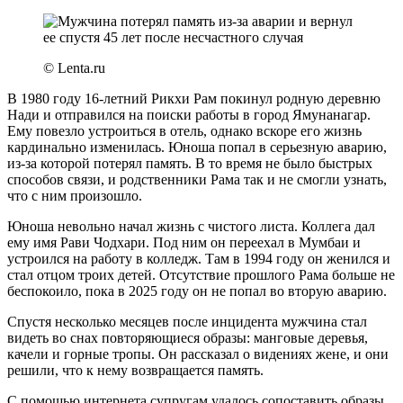
© Lenta.ru
В 1980 году 16-летний Рикхи Рам покинул родную деревню
Нади и отправился на поиски работы в город Ямунанагар.
Ему повезло устроиться в отель, однако вскоре его жизнь
кардинально изменилась. Юноша попал в серьезную аварию,
из-за которой потерял память. В то время не было быстрых
способов связи, и родственники Рама так и не смогли узнать,
что с ним произошло.
Юноша невольно начал жизнь с чистого листа. Коллега дал
ему имя Рави Чодхари. Под ним он переехал в Мумбаи и
устроился на работу в колледж. Там в 1994 году он женился и
стал отцом троих детей. Отсутствие прошлого Рама больше не
беспокоило, пока в 2025 году он не попал во вторую аварию.
Спустя несколько месяцев после инцидента мужчина стал
видеть во снах повторяющиеся образы: манговые деревья,
качели и горные тропы. Он рассказал о видениях жене, и они
решили, что к нему возвращается память.
С помощью интернета супругам удалось сопоставить образы