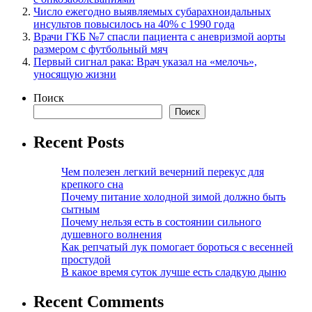
Число ежегодно выявляемых субарахноидальных
инсультов повысилось на 40% с 1990 года
Врачи ГКБ №7 спасли пациента с аневризмой аорты
размером с футбольный мяч
Первый сигнал рака: Врач указал на «мелочь»,
уносящую жизни
Поиск
Поиск
Recent Posts
Чем полезен легкий вечерний перекус для
крепкого сна
Почему питание холодной зимой должно быть
сытным
Почему нельзя есть в состоянии сильного
душевного волнения
Как репчатый лук помогает бороться с весенней
простудой
В какое время суток лучше есть сладкую дыню
Recent Comments