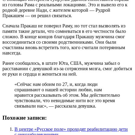
из головы Рама с реальными локациями. Это и вывело его к
родной деревне Нади, с жителем которой — Рудрой
Пракашем — он решил связаться.
Сначала Пракаш не поверил Раму, но тот стал вызволять из
памяти такие детали, что сомневаться в его честности было
сложно. В конце концов благодаря Пракашу мужчина смог
воссоединиться со своими родственниками. Они были
счастливы вновь встретить того, кого считали потерянным
навсегда.
Ранее сообщалось, в штате Юта, США, мужчина забыл о
расставании с девушкой из-за сотрясения мозга, смог добиться
ее руки и сердца и жениться на ней.
«Сейчас нам обоим по 27, и, когда люди
спрашивают о нашей истории любви, нам
нравится рассказывать об этом. Мы действительно
чувствовали, что невидимые нити все это время
связывали нас», — рассказала девушка.
Похожие записи:
В центре «Русское поле» проходят реабилитацию дети
с онкозаболеваниями