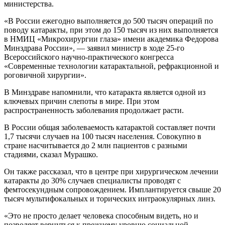
министерства.
«В России ежегодно выполняется до 500 тысяч операций по
поводу катаракты, при этом до 150 тысяч из них выполняется
в НМИЦ «Микрохирургии глаза» имени академика Федорова
Минздрава России», — заявил министр в ходе 25-го
Всероссийского научно-практического конгресса
«Современные технологии катарактальной, рефракционной и
роговичной хирургии».
В Минздраве напомнили, что катаракта является одной из
ключевых причин слепоты в мире. При этом
распространенность заболевания продолжает расти.
В России общая заболеваемость катарактой составляет почти
1,7 тысячи случаев на 100 тысяч населения. Совокупно в
стране насчитывается до 2 млн пациентов с разными
стадиями, сказал Мурашко.
Он также рассказал, что в центре при хирургическом лечении
катаракты до 30% случаев специалисты проводят с
фемтосекундным сопровождением. Имплантируется свыше 20
тысяч мультифокальных и торических интраокулярных линз.
«Это не просто делает человека способным видеть, но и
позволяет вернуться к прежнему уровню социальной