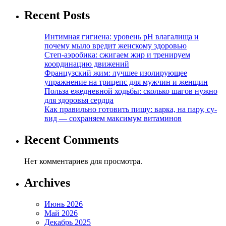
Recent Posts
Интимная гигиена: уровень pH влагалища и
почему мыло вредит женскому здоровью
Степ-аэробика: сжигаем жир и тренируем
координацию движений
Французский жим: лучшее изолирующее
упражнение на трицепс для мужчин и женщин
Польза ежедневной ходьбы: сколько шагов нужно
для здоровья сердца
Как правильно готовить пищу: варка, на пару, су-
вид — сохраняем максимум витаминов
Recent Comments
Нет комментариев для просмотра.
Archives
Июнь 2026
Май 2026
Декабрь 2025