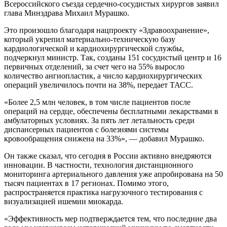
Всероссийского съезда сердечно-сосудистых хирургов заявил
глава Минздрава Михаил Мурашко.
Это произошло благодаря нацпроекту «Здравоохранение»,
который укрепил материально-техническую базу
кардиологической и кардиохирургической службы,
подчеркнул министр. Так, созданы 151 сосудистый центр и 16
первичных отделений, за счет чего на 55% выросло
количество ангиопластик, а число кардиохирургических
операций увеличилось почти на 38%, передает ТАСС.
«Более 2,5 млн человек, в том числе пациентов после
операций на сердце, обеспечены бесплатными лекарствами в
амбулаторных условиях. За пять лет летальность среди
диспансерных пациентов с болезнями системы
кровообращения снижена на 33%», — добавил Мурашко.
Он также сказал, что сегодня в России активно внедряются
инновации. В частности, технология дистанционного
мониторинга артериального давления уже апробирована на 50
тысяч пациентах в 17 регионах. Помимо этого,
распространяется практика нагрузочного тестирования с
визуализацией ишемии миокарда.
«Эффективность мер подтверждается тем, что последние два