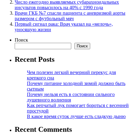
Число ежегодно выявляемых субарахноидальных
инсультов повысилось на 40% с 1990 года
Врачи ГКБ №7 спасли пациента с аневризмой аорты
размером с футбольный мяч
Первый сигнал рака: Врач указал на «мелочь»,
уносящую жизни
Поиск
Поиск
Recent Posts
Чем полезен легкий вечерний перекус для
крепкого сна
Почему питание холодной зимой должно быть
сытным
Почему нельзя есть в состоянии сильного
душевного волнения
Как репчатый лук помогает бороться с весенней
простудой
В какое время суток лучше есть сладкую дыню
Recent Comments