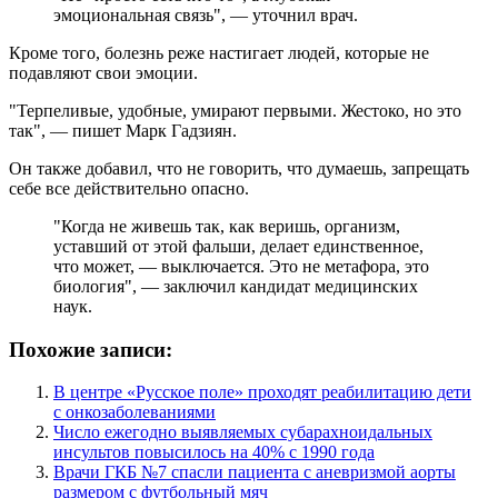
эмоциональная связь", — уточнил врач.
Кроме того, болезнь реже настигает людей, которые не
подавляют свои эмоции.
"Терпеливые, удобные, умирают первыми. Жестоко, но это
так", — пишет Марк Гадзиян.
Он также добавил, что не говорить, что думаешь, запрещать
себе все действительно опасно.
"Когда не живешь так, как веришь, организм,
уставший от этой фальши, делает единственное,
что может, — выключается. Это не метафора, это
биология", — заключил кандидат медицинских
наук.
Похожие записи:
В центре «Русское поле» проходят реабилитацию дети
с онкозаболеваниями
Число ежегодно выявляемых субарахноидальных
инсультов повысилось на 40% с 1990 года
Врачи ГКБ №7 спасли пациента с аневризмой аорты
размером с футбольный мяч