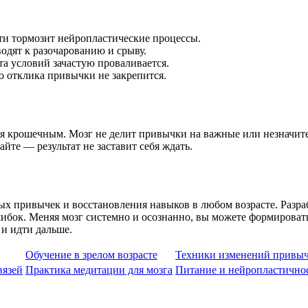
ти тормозит нейропластические процессы.
дят к разочарованию и срыву.
а условий зачастую проваливается.
 отклика привычки не закрепится.
ся крошечным. Мозг не делит привычки на важные или незначител
айте — результат не заставит себя ждать.
 привычек и восстановления навыков в любом возрасте. Разра
бок. Меняя мозг системно и осознанно, вы можете формировать 
 и идти дальше.
Обучение в зрелом возрасте
Техники изменений привы
вязей
Практика медитации для мозга
Питание и нейропластично