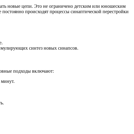
вать новые цепи. Это не ограничено детским или юношеским
ге постоянно происходят процессы синаптической перестройки
е.
тимулирующих синтез новых синапсов.
новные подходы включают:
 минут.
ь.