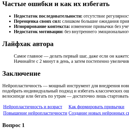
Частые ошибки и как их избегать
Недостаток последовательности:
отсутствие регулярнос
Переоценка своих сил:
слишком большие ожидания приво
Игнорирование контекста:
изменение привычки без учет
Недостаток мотивации:
без внутреннего эмоционального
Лайфхак автора
Самое главное — делать первый шаг, даже если он кажет
Начинайте с 2 минут в день, а затем постепенно увеличив
Заключение
Нейропластичность — мощный инструмент для внедрения новых
подобрать индивидуальный подход и избегать классических оши
велосипеде или бегать по утрам — достаточно лишь стартовать
Нейропластичность и возраст
Как формировать привычки
Повышение нейропластичности
Создание новых нейронных с
Вопрос 1