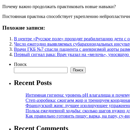
Почему важно продолжать практиковать новые навыки?
Постоянная практика способствует укреплению нейропластич
Похожие записи:
В центре «Русское поле» проходят реабилитацию дети с 
Число ежегодно выявляемых субарахноидальных инсульто
Врачи ГКБ №7 спасли пациента с аневризмой аорты разм
Первый сигнал рака: Врач указал на «мелочь», уносящую
Поиск
Поиск
Recent Posts
Интимная гигиена: уровень pH влагалища и почем
Степ-аэробика: сжигаем жир и тренируем координ
Французский жим: лучшее изолирующее упражнени
Польза ежедневной ходьбы: сколько шагов нужно дл
Как правильно готовить пищу: варка, на пару, су-
Recent Comments