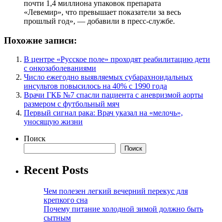
почти 1,4 миллиона упаковок препарата
«Левемир», что превышает показатели за весь
прошлый год», — добавили в пресс-службе.
Похожие записи:
В центре «Русское поле» проходят реабилитацию дети
с онкозаболеваниями
Число ежегодно выявляемых субарахноидальных
инсультов повысилось на 40% с 1990 года
Врачи ГКБ №7 спасли пациента с аневризмой аорты
размером с футбольный мяч
Первый сигнал рака: Врач указал на «мелочь»,
уносящую жизни
Поиск
Поиск
Recent Posts
Чем полезен легкий вечерний перекус для
крепкого сна
Почему питание холодной зимой должно быть
сытным