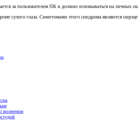
ается за пользователем ПК и должно основываться на личных ощ
роме сухого глаза. Симптомами этого синдрома являются ощущен
ны
 сна
ным
о волнения
остудой