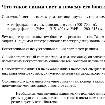
Что такое синий свет и почему его боят
Солнечный свет — это электромагнитное излучение, состоящее
инфракрасного спектравидимого света (400–700 нм);
ультрафиолета (УФА — 315–400 нм, УФВ — 280–315 нм,
Чем короче длина волны, тем больше энергии она несет. Таки
защита. В видимом спектре наиболее короткую длину волны им
Естественный vs искусственный синий свет: в чем разница
Синий естественный свет необходим нам, поскольку он запус
избыточным искусственным синим светом, который излучают 
На контактные линзы и на очковые линзы наносится специальн
них глаза меньше устают, снижается зрительный дискомфорт к 
Однозначного доказанного научного мнения по поводу важност
применение компьютерных очков blue control.
— Необходимы еще крупные клинические исследования для
рекомендую специальные очки от синего цвета всем пос
резюмирует Алена Шкатова.