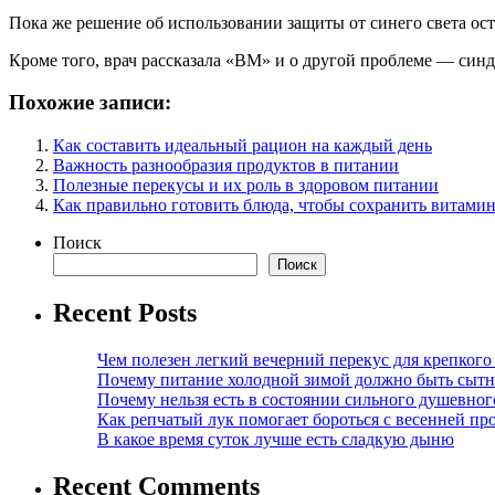
Пока же решение об использовании защиты от синего света ост
Кроме того, врач рассказала «ВМ» и о другой проблеме — синд
Похожие записи:
Как составить идеальный рацион на каждый день
Важность разнообразия продуктов в питании
Полезные перекусы и их роль в здоровом питании
Как правильно готовить блюда, чтобы сохранить витами
Поиск
Поиск
Recent Posts
Чем полезен легкий вечерний перекус для крепкого
Почему питание холодной зимой должно быть сыт
Почему нельзя есть в состоянии сильного душевног
Как репчатый лук помогает бороться с весенней пр
В какое время суток лучше есть сладкую дыню
Recent Comments