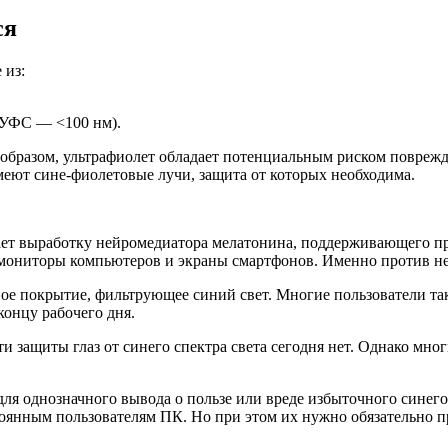
ся
 из:
 УФС — <100 нм).
м образом, ультрафиолет обладает потенциальным риском повреж
еют сине-фиолетовые лучи, защита от которых необходима.
кает выработку нейромедиатора мелатонина, поддерживающего п
мониторы компьютеров и экраны смартфонов. Именно против н
ое покрытие, фильтрующее синий свет. Многие пользователи та
концу рабочего дня.
и защиты глаз от синего спектра света сегодня нет. Однако мн
 однозначного вывода о пользе или вреде избыточного синего с
тоянным пользователям ПК. Но при этом их нужно обязательно 