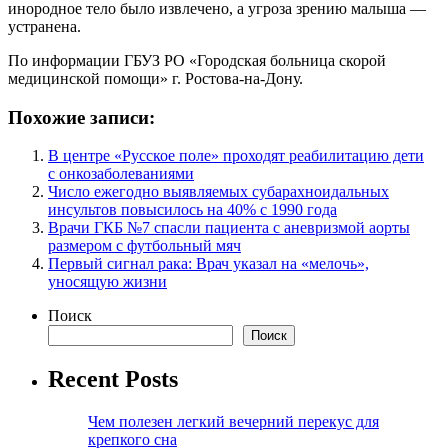
инородное тело было извлечено, а угроза зрению малыша —
устранена.
По информации ГБУЗ РО «Городская больница скорой
медицинской помощи» г. Ростова-на-Дону.
Похожие записи:
В центре «Русское поле» проходят реабилитацию дети
с онкозаболеваниями
Число ежегодно выявляемых субарахноидальных
инсультов повысилось на 40% с 1990 года
Врачи ГКБ №7 спасли пациента с аневризмой аорты
размером с футбольный мяч
Первый сигнал рака: Врач указал на «мелочь»,
уносящую жизни
Поиск
Поиск
Recent Posts
Чем полезен легкий вечерний перекус для
крепкого сна