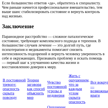
Если большинство ответов «да», обратитесь к специалисту.
Чем раньше начнется профессиональное вмешательство, тем
выше шанс стабилизировать состояние и вернуть контроль
над жизнью.
Заключение
Параноидное расстройство — сложное паталогическое
состояние, требующее комплексного подхода и терпения. В
большинстве случаев лечение — это долгий путь, где
психотерапия и медикаменты помогают снизить
интенсивность подозрений и вернуть человеку уверенность в
себе и окружающих. Признавать проблему и искать помощь
— первый шаг к улучшению качества жизни и
восстановлению доверия к миру.
Жить с
В постоянной
Теории
ощущением,
Чувство
Все вокру
тревоге:
заговора
что за
постоянной
—
опасность
как способ
каждым
угрозы и
возможны
скрыта
объяснить
углом
недоверия
враги
повсюду
мир
скрыта
опасность
Ощущение,