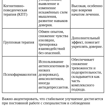
выявление и
Когнитивно-
Высокая, особенно
изменение
поведенческая
при вовремя
искажённых схем
терапия (КПТ)
начатом лечении.
мышления,
развитие навыков
доверия.
Обмен опытом,
снижение чувства
Дополнительный
изоляции,
Групповая терапия
эффект, помогает
тренировка
укреплять доверие.
взаимодействий
без опасений.
Обеспечивает
Использование
снижение
антипсихотиков (в
тревожности и
низких
подозрительности,
Психофармакология
дозировках),
складывается как
анксиолитиков,
часть
иногда
комплексного
антидепрессантов.
подхода.
Важно акцентировать, что стабильное улучшение достигается
при постоянной работе с специалистом и соблюдении