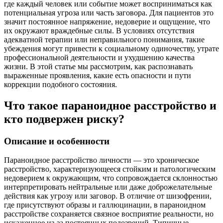
где каждый человек или событие может восприниматься как
потенциальная угроза или часть заговора. Для пациентов это
значит постоянное напряжение, недоверие и ощущение, что
их окружают враждебные силы. В условиях отсутствия
адекватной терапии или неправильного понимания, такие
убеждения могут привести к социальному одиночеству, утрате
профессиональной деятельности и ухудшению качества
жизни. В этой статье мы рассмотрим, как распознавать
выраженные проявления, какие есть опасности и пути
коррекции подобного состояния.
Что такое параноидное расстройство и
кто подвержен риску?
Описание и особенности
Параноидное расстройство личности — это хроническое
расстройство, характеризующееся стойким и патологическим
недоверием к окружающим, что сопровождается склонностью
интерпретировать нейтральные или даже доброжелательные
действия как угрозу или заговор. В отличие от шизофрении,
где присутствуют образы и галлюцинации, в параноидном
расстройстве сохраняется связное восприятие реальности, но
искаженное из-за постоянных подозрений. Типичные