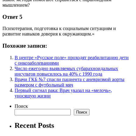
мышлением?
Ответ 5
Психотерапия, подготовка к социальным ситуациям и
развитие навыков доверия к окружающим.»
Похожие записи:
В центре «Русское поле» проходят реабилитацию дети
с онкозаболеваниями
Число ежегодно выявляемых субарахноидальных
инсультов повысилось на 40% с 1990 года
Врачи ГКБ №7 спасли пациента с аневризмой аорты
размером с футбольный мяч
Первый сигнал рака: Врач указал на «мелочь»,
уносящую жизни
Поиск
Поиск
Recent Posts