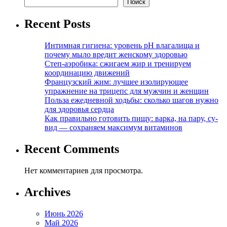
Поиск
Recent Posts
Интимная гигиена: уровень pH влагалища и
почему мыло вредит женскому здоровью
Степ-аэробика: сжигаем жир и тренируем
координацию движений
Французский жим: лучшее изолирующее
упражнение на трицепс для мужчин и женщин
Польза ежедневной ходьбы: сколько шагов нужно
для здоровья сердца
Как правильно готовить пищу: варка, на пару, су-
вид — сохраняем максимум витаминов
Recent Comments
Нет комментариев для просмотра.
Archives
Июнь 2026
Май 2026