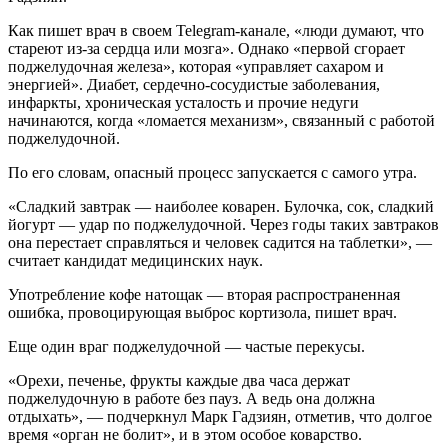
Как пишет врач в своем Telegram-канале, «люди думают, что
стареют из-за сердца или мозга». Однако «первой сгорает
поджелудочная железа», которая «управляет сахаром и
энергией». Диабет, сердечно-сосудистые заболевания,
инфаркты, хроническая усталость и прочие недуги
начинаются, когда «ломается механизм», связанный с работой
поджелудочной.
По его словам, опасный процесс запускается с самого утра.
«Сладкий завтрак — наиболее коварен. Булочка, сок, сладкий
йогурт — удар по поджелудочной. Через годы таких завтраков
она перестает справляться и человек садится на таблетки», —
считает кандидат медицинских наук.
Употребление кофе натощак — вторая распространенная
ошибка, провоцирующая выброс кортизола, пишет врач.
Еще один враг поджелудочной — частые перекусы.
«Орехи, печенье, фрукты каждые два часа держат
поджелудочную в работе без пауз. А ведь она должна
отдыхать», — подчеркнул Марк Гадзиян, отметив, что долгое
время «орган не болит», и в этом особое коварство.