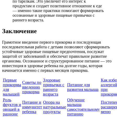
по тарелкам. Это увеличит его интерес к
продуктам и создает позитивное отношение к еде
— именно такие практики помогают формировать
осознанные и здоровые пищевые привычки с
раннего возраста.
Заключение
Грамотное введение первого прикорма и последующая
последовательная работа с детьми позволяют сформировать
устойчивые здоровые пищевые предпочтения, послужат
защитой от заболеваний и обеспечат правильное развитие
организма. Осознанное и структурированное питание — это
инвестиция в здоровье ребенка на долгие годы, которая
начинается именно с первых месяцев прикорма.
Первые
Здоровые
Как избе
Советы по
прикормы
привычки с
Питание для
аллерги
введению
для
раннего
развития малыша
при
прикорма
малышей
возраста
прикорм
Роль
Обучение
Питание и
Опора на
Постепе
фруктов и
малыша
иммунитет
натуральные
расшире
овощей в
самостоятельному
ребенка
продукты
меню
рационе
питанию