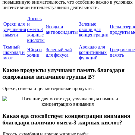
повышенную внимательность, что особенно важно в условиях
интенсивной интеллектуальной деятельности.
Лосось
Орехи для
и
Зеленые
Ягоды и
Цельнозерн
улучшения
омега-3
овощи для
антиоксиданты
продукты м
памяти
жирные
концентрации
кислоты
Темный
Авокадо для
Яйца и
Зеленый чай
Грецкие оре
шоколад и
когнитивных
холин
для фокуса
память
мозг
функций
Какие продукты улучшают память благодаря
содержанию витаминов группы B?
Орехи, семена и цельнозерновые продукты.
Какая еда способствует концентрации внимания
благодаря наличию омега-3 жирных кислот?
Лосось, скумбрия и другие жирные рыбы.