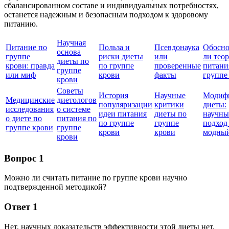
сбалансированном составе и индивидуальных потребностях,
останется надежным и безопасным подходом к здоровому
питанию.
Научная
Питание по
Польза и
Псевдонаука
Обосно
основа
группе
риски диеты
или
ли тео
диеты по
крови: правда
по группе
проверенные
питани
группе
или миф
крови
факты
группе
крови
Советы
История
Научные
Модиф
Медицинские
диетологов
популяризации
критики
диеты:
исследования
о системе
идеи питания
диеты по
научн
о диете по
питания по
по группе
группе
подход
группе крови
группе
крови
крови
модный
крови
Вопрос 1
Можно ли считать питание по группе крови научно
подтвержденной методикой?
Ответ 1
Нет, научных доказательств эффективности этой диеты нет,