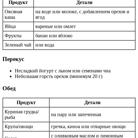
Продукт
Детали
Овсяная
на воде или молоке, с добавлением орехов и
каша
ягод
Яйца
вареные или омлет
Фрукты
банан или яблоко
Зеленый чай
или вода
Перекус
Несладкий йогурт с льном или семенами чиа
Небольшая горсть орехов (минимум 20 г)
Обед
Продукт
Детали
Куриная грудка/
на пару или запеченная
рыба
Крупа/овощи
гречка, киноа или отварные овощи
с оливковым маслом и лимонным