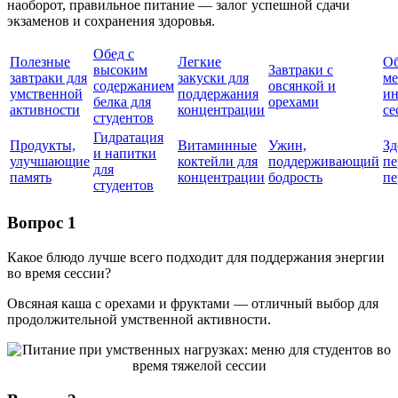
наоборот, правильное питание — залог успешной сдачи
экзаменов и сохранения здоровья.
Обед с
Полезные
Легкие
О
высоким
Завтраки с
завтраки для
закуски для
ме
содержанием
овсянкой и
умственной
поддержания
ин
белка для
орехами
активности
концентрации
се
студентов
Гидратация
Продукты,
Витаминные
Ужин,
Зд
и напитки
улучшающие
коктейли для
поддерживающий
пе
для
память
концентрации
бодрость
пе
студентов
Вопрос 1
Какое блюдо лучше всего подходит для поддержания энергии
во время сессии?
Овсяная каша с орехами и фруктами — отличный выбор для
продолжительной умственной активности.