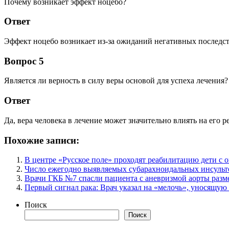
Почему возникает эффект ноцебо?
Ответ
Эффект ноцебо возникает из-за ожиданий негативных последс
Вопрос 5
Является ли верность в силу веры основой для успеха лечения?
Ответ
Да, вера человека в лечение может значительно влиять на его 
Похожие записи:
В центре «Русское поле» проходят реабилитацию дети с 
Число ежегодно выявляемых субарахноидальных инсульто
Врачи ГКБ №7 спасли пациента с аневризмой аорты разм
Первый сигнал рака: Врач указал на «мелочь», уносящую
Поиск
Поиск