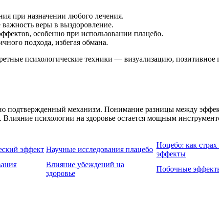
ия при назначении любого лечения.
 важность веры в выздоровление.
ффектов, особенно при использовании плацебо.
чного подхода, избегая обмана.
ретные психологические техники — визуализацию, позитивное 
но подтвержденный механизм. Понимание разницы между эффект
 Влияние психологии на здоровье остается мощным инструмент
Ноцебо: как стра
еский эффект
Научные исследования плацебо
эффекты
вания
Влияние убеждений на
Побочные эффекты
здоровье