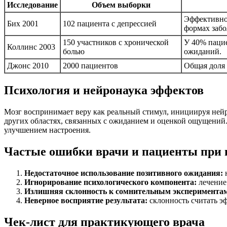
Исследование
Объем выборки
Эффективнос
Бих 2001
102 пациента с депрессией
формах забо
150 участников с хронической
У 40% пацие
Коллинс 2003
болью
ожиданий.
Джонс 2010
2000 пациентов
Общая доля 
Психология и нейронаука эффектов
Мозг воспринимает веру как реальный стимул, инициируя ней
других областях, связанных с ожиданием и оценкой ощущений
улучшением настроения.
Частые ошибки врачи и пациенты при 
Недостаточное использование позитивного ожидания:
н
Игнорирование психологического компонента:
лечение 
Излишняя склонность к сомнительным эксперимента
Неверное восприятие результата:
склонность считать э
Чек-лист для практикующего врача