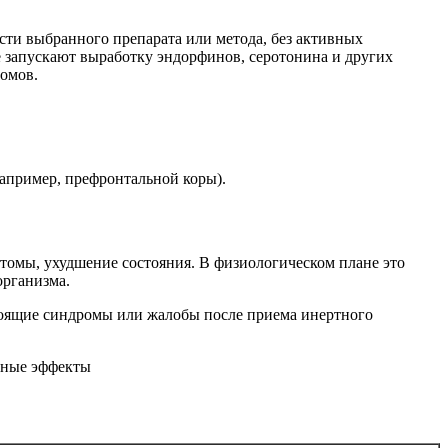
ти выбранного препарата или метода, без активных
 запускают выработку эндорфинов, серотонина и других
томов.
например, префронтальной коры).
омы, ухудшение состояния. В физиологическом плане это
организма.
тоящие синдромы или жалобы после приема инертного