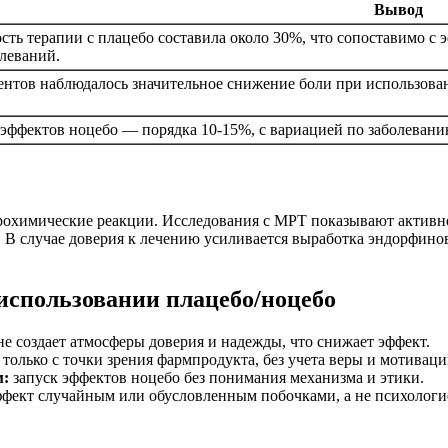
Вывод
ть терапии с плацебо составила около 30%, что сопоставимо с
леваний.
нтов наблюдалось значительное снижение боли при использова
эффектов ноцебо — порядка 10-15%, с вариацией по заболевани
рохимические реакции. Исследования с МРТ показывают активно
. В случае доверия к лечению усиливается выработка эндорфин
использовании плацебо/ноцебо
е создает атмосферы доверия и надежды, что снижает эффект.
только с точки зрения фармпродукта, без учета веры и мотиваци
м:
запуск эффектов ноцебо без понимания механизма и этики.
ффект случайным или обусловленным побочками, а не психологи