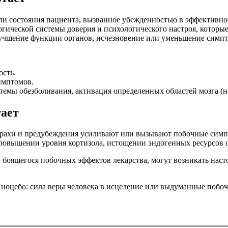
и состояния пациента, вызванное убежденностью в эффективнос
ической системы доверия и психологического настроя, которые
улучшение функции органов, исчезновение или уменьшение симп
ость.
имптомов.
темы обезболивания, активация определенных областей мозга (
тает
рахи и предубеждения усиливают или вызывают побочные симпт
 повышении уровня кортизола, истощении эндогенных ресурсов 
 боящегося побочных эффектов лекарства, могут возникать нас