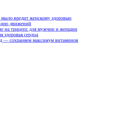
у мыло вредит женскому здоровью
ацию движений
е на трицепс для мужчин и женщин
я здоровья сердца
вид — сохраняем максимум витаминов