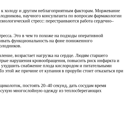
а к холоду и другим неблагоприятным факторам. Моржевание
олодникова, научного консультанта по вопросам фармакологии
иологический стресс: перестраиваются работа сердечно–
тресса. Это в чем то похоже на подходы оперативной
живать функциональность на фоне пониженного
олодников.
ление, возрастает нагрузка на сердце. Людям старшего
стрые нарушения кровообращения, повысить риск инфаркта и
 и ухудшить снабжение плода кислородом и питательными
 этой же причине от купания в проруби стоит отказаться при
иколоток, постоять 20–40 секунд, дать сосудам время
ть сухую многослойную одежду из теплосберегающих