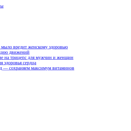
ны
у мыло вредит женскому здоровью
ацию движений
е на трицепс для мужчин и женщин
я здоровья сердца
вид — сохраняем максимум витаминов