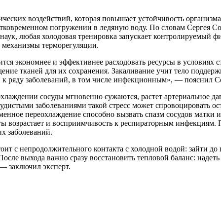
ических воздействий, которая повышает устойчивость организм
атковременном погружении в ледяную воду. По словам Сергея С
ук, любая холодовая тренировка запускает контролируемый физ
я механизмы терморегуляции.
тся экономнее и эффективнее расходовать ресурсы в условиях с
ение тканей для их сохранения. Закаливание учит тело поддер
 к ряду заболеваний, в том числе инфекционным», — пояснил С
охлаждении сосуды мгновенно сужаются, растет артериальное дав
судистыми заболеваниями такой стресс может спровоцировать о
еменное переохлаждение способно вызвать спазм сосудов матки
 возрастает и восприимчивость к респираторным инфекциям. По
х заболеваний.
т с непродолжительного контакта с холодной водой: зайти до щ
После выхода важно сразу восстановить тепловой баланс: наде
 — заключил эксперт.