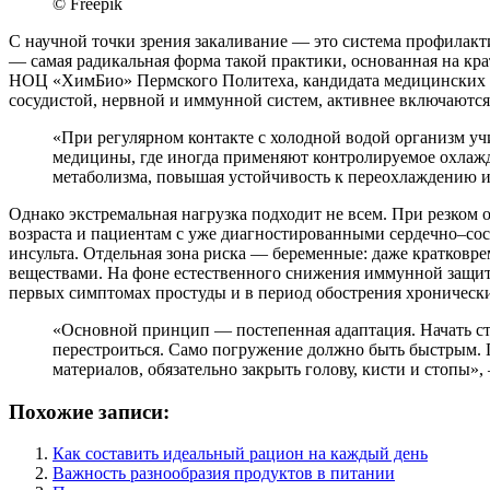
© Freepik
С научной точки зрения закаливание — это система профилакт
— самая радикальная форма такой практики, основанная на кр
НОЦ «ХимБио» Пермского Политеха, кандидата медицинских на
сосудистой, нервной и иммунной систем, активнее включаютс
«При регулярном контакте с холодной водой организм учи
медицины, где иногда применяют контролируемое охлажд
метаболизма, повышая устойчивость к переохлаждению и
Однако экстремальная нагрузка подходит не всем. При резком 
возраста и пациентам с уже диагностированными сердечно–со
инсульта. Отдельная зона риска — беременные: даже кратковр
веществами. На фоне естественного снижения иммунной защиты
первых симптомах простуды и в период обострения хронически
«Основной принцип — постепенная адаптация. Начать стои
перестроиться. Само погружение должно быть быстрым. 
материалов, обязательно закрыть голову, кисти и стопы»,
Похожие записи:
Как составить идеальный рацион на каждый день
Важность разнообразия продуктов в питании