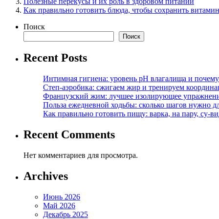
Полезные перекусы и их роль в здоровом питании
Как правильно готовить блюда, чтобы сохранить витами
Поиск
Поиск
Recent Posts
Интимная гигиена: уровень pH влагалища и почем
Степ-аэробика: сжигаем жир и тренируем координ
Французский жим: лучшее изолирующее упражнени
Польза ежедневной ходьбы: сколько шагов нужно дл
Как правильно готовить пищу: варка, на пару, су-
Recent Comments
Нет комментариев для просмотра.
Archives
Июнь 2026
Май 2026
Декабрь 2025