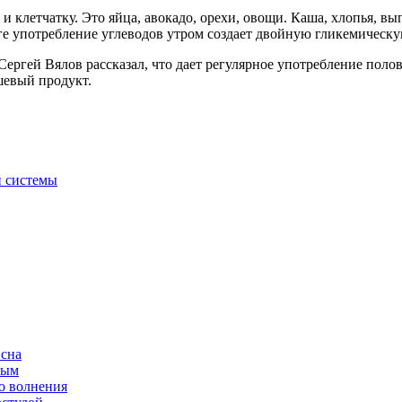
 клетчатку. Это яйца, авокадо, орехи, овощи. Каша, хлопья, в
е употребление углеводов утром создает двойную гликемическую
Сергей Вялов рассказал, что дает регулярное употребление полов
шевый продукт.
й системы
 сна
ным
о волнения