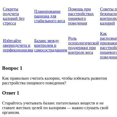
Секреты
Помощь при
Советы п
Планирование
подсчета
расстройствах
безопасн
рациона для
калорий без
пищевого
контрол
стабильного веса
стресса
поведения
калорий
Как
Роль
распозна
Избегайте
Баланс между
психологической
признаки
оверподсчета и
контролем и
поддержки при
расстрой
перфекционизма
самосостраданием
контроле веса
пищевог
поведени
Вопрос 1
Как правильно считать калории, чтобы избежать развития
расстройства пищевого поведения?
Ответ 1
Старайтесь учитывать баланс питательных веществ и не
ставьте жестких целей по калориям — важно слушать свой
организм.