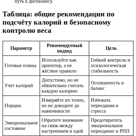
путь к дисбалансу.
Таблица: общие рекомендации по
подсчёту калорий и безопасному
контролю веса
Рекомендуемый
Параметр
Цель
подход
Используйте как
Гибкий контроль и
Готовые планы
ориентир, а не
психологическая
жёсткое правило
стабильность
Допустимо, но не
Осознанность и
Учет калорий
обязательно считать
баланс
каждую калорию
Измеряйте их точно,
Избежать
Порции
но не доводите до
переедания и
навязчивости
стресса
Обратите внимание
Предотвратить
Эмоциональное
на связь между
эмоциональное
состояние
настроением и едой
переедание и РПП