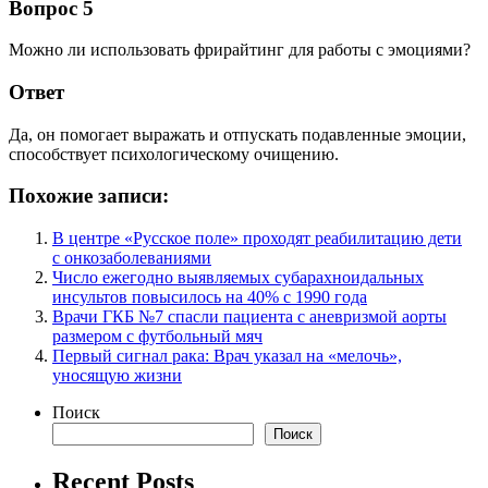
Вопрос 5
Можно ли использовать фрирайтинг для работы с эмоциями?
Ответ
Да, он помогает выражать и отпускать подавленные эмоции,
способствует психологическому очищению.
Похожие записи:
В центре «Русское поле» проходят реабилитацию дети
с онкозаболеваниями
Число ежегодно выявляемых субарахноидальных
инсультов повысилось на 40% с 1990 года
Врачи ГКБ №7 спасли пациента с аневризмой аорты
размером с футбольный мяч
Первый сигнал рака: Врач указал на «мелочь»,
уносящую жизни
Поиск
Поиск
Recent Posts