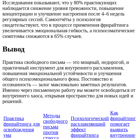
Исследования показывают, что у 80% практикующих
наблюдается снижение уровня тревожности, повышение
концентрации и улучшение настроения после 4–6 недель
регулярных сессий. Самоотчёты у психологов
свидетельствуют, что в процессе применения фрирайтинга
увеличивается эмоциональная гибкость, а психосоматические
симптомы снижаются в 65% случаев.
Вывод
Практика свободного письма — это мощный, недорогой, и
практичный инструмент для внутреннего расхламления,
повышения эмоциональной устойчивости и улучшения
общего психоэмоционального фона. Постоянство и
осознанность — залог максимально заметных результатов.
Именно через письменную работу вы можете освободиться от
внутреннего хаоса, открывая пространство для новых идей и
решений.
Как
Методы
Практика
Психологический
фрирайтинг
свободного
фрирайтинга для
расхламляющий
помогает
письма
освобождения
эффект
выявить
против
ума
фрирайтинга
внутренние
стресса