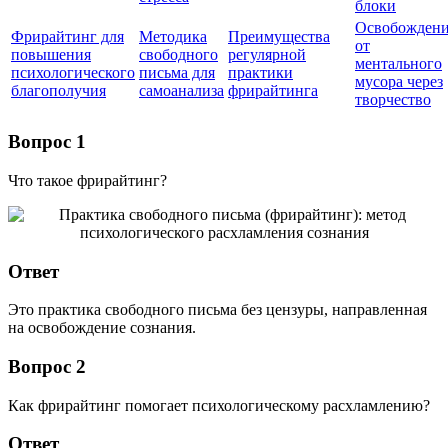
блоки
Освобожден
Фрирайтинг для
Методика
Преимущества
от
повышения
свободного
регулярной
ментального
психологического
письма для
практики
мусора через
благополучия
самоанализа
фрирайтинга
творчество
Вопрос 1
Что такое фрирайтинг?
Ответ
Это практика свободного письма без цензуры, направленная
на освобождение сознания.
Вопрос 2
Как фрирайтинг помогает психологическому расхламлению?
Ответ