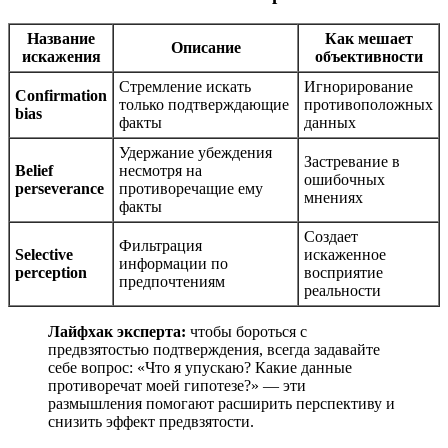
Название
Как мешает
Описание
искажения
объективности
Стремление искать
Игнорирование
Confirmation
только подтверждающие
противоположных
bias
факты
данных
Удержание убеждения
Застревание в
Belief
несмотря на
ошибочных
perseverance
противоречащие ему
мнениях
факты
Создает
Фильтрация
Selective
искаженное
информации по
perception
восприятие
предпочтениям
реальности
Лайфхак эксперта:
чтобы бороться с
предвзятостью подтверждения, всегда задавайте
себе вопрос: «Что я упускаю? Какие данные
противоречат моей гипотезе?» — эти
размышления помогают расширить перспективу и
снизить эффект предвзятости.