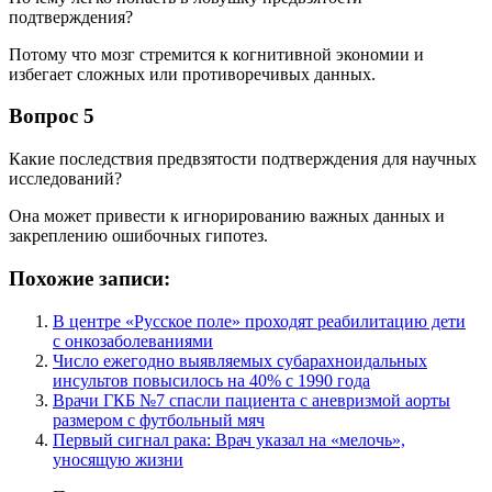
подтверждения?
Потому что мозг стремится к когнитивной экономии и
избегает сложных или противоречивых данных.
Вопрос 5
Какие последствия предвзятости подтверждения для научных
исследований?
Она может привести к игнорированию важных данных и
закреплению ошибочных гипотез.
Похожие записи:
В центре «Русское поле» проходят реабилитацию дети
с онкозаболеваниями
Число ежегодно выявляемых субарахноидальных
инсультов повысилось на 40% с 1990 года
Врачи ГКБ №7 спасли пациента с аневризмой аорты
размером с футбольный мяч
Первый сигнал рака: Врач указал на «мелочь»,
уносящую жизни