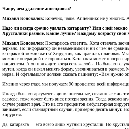
Чаще, чем удаление аппендикса?
Михаил Коновалов
: Конечно, чаще. Аппендикс не у многих. А
Надо ли всегда срочно удалять катаракту? Или с ней можно
Хрусталики разные. Какие лучше? Каждому возрасту свой хр
Михаил Коновалов
: Постараюсь ответить. Хотя отвечать заочн
зеркало. Но информатор он незаменимый и ни с чем не сравнимы
катарактой можно жить? Хирургия, как правило, плановая. Мы о
можно с операцией не торопиться. Катаракта может прогрессир
пациентом. А он приходит, когда есть жалобы. Но бывают случ
мутен, когда он начал менять форму, увеличиваться в размере
нерва. И офтальмолог должен сказать пациенту: «Вам нужно оп
Именно через глаза мы получаем 90 процентов всей информации
Иногда бывают аргументы дополнительные, связанные с анатомие
размере, тоже может быть риск потери зрения. Тогда рекоменд
случае решает врач. Это на сто процентов амбулаторная хирур
занимает, если стандартный случай, примерно десять минут. Н
хирургия.
Да, катаракта — это всего лишь мутный хрусталик. Но хрустал