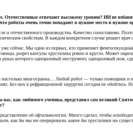
ные. Отечественные отвечают высокому уровню? ИИ не избави
, что роботы очень точно попадают в нужное место в нужное 
исле и отечественного производства. Качество сопоставимо. Поэт
зическим свойствам. В каждом конкретном случае решает врач с
 уже сейчас. Мы одни из первых, кто применяет фемтосекундный 
овицы, разрез капсулы хрусталика ровно и кругло. Может нареза
 руках которого одноразовый инструмент, одноразовый нож, сдел
ы настолько многогранна… Любой робот — только помощник и ин
иях. Без них в рефракционной хирургии сегодня не обойтись. Но
да вас, как любимого ученика, представил сам великий Свя
ут?
представление об офтальмологии. Много сделал, чтобы освободи
лали, как бы мы ни оперировали, какие бы хрусталики ни сущест