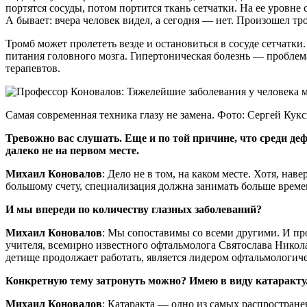
портятся сосуды, потом портится ткань сетчатки. На ее уровне
А бывает: вчера человек видел, а сегодня — нет. Произошел тр
Тромб может пролететь везде и остановиться в сосуде сетчатки
питания головного мозга. Гипертоническая болезнь — пробле
терапевтов.
Самая современная техника глазу не замена. Фото: Сергей Кук
Тревожно вас слушать. Еще и по той причине, что среди де
далеко не на первом месте.
Михаил Коновалов
: Дело не в том, на каком месте. Хотя, на
большому счету, специализация должна занимать больше времени
И мы впереди по количеству глазных заболеваний?
Михаил Коновалов
: Мы сопоставимы со всеми другими. И пр
учителя, всемирно известного офтальмолога Святослава Никол
детище продолжает работать, является лидером офтальмологич
Конкретную тему затронуть можно? Имею в виду катаракту
Михаил Коновалов
: Катаракта — одно из самых распростране