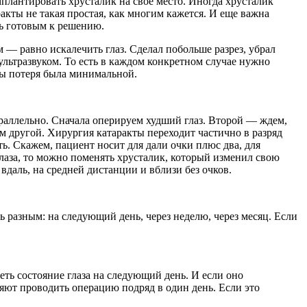
плантировать хрусталик на свое место. Иногда хрусталик
акты не такая простая, как многим кажется. И еще важна
ть готовым к решению.
м — равно искалечить глаз. Сделал побольше разрез, убрал
ультразвуком. То есть в каждом конкретном случае нужно
обы потеря была минимальной.
 параллельно. Сначала оперируем худший глаз. Второй — ждем,
ом другой. Хирургия катаракты переходит частично в разряд
ть. Скажем, пациент носит для дали очки плюс два, для
лаза, то можно поменять хрусталик, который изменил свою
даль, на средней дистанции и вблизи без очков.
ь разным: на следующий день, через неделю, через месяц. Если
еть состояние глаза на следующий день. И если оно
яют проводить операцию подряд в один день. Если это