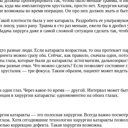
ы должны прооперировать так, чтобы было меньше травмы, и им
а, куда мы имплантируем хрусталик, просто нет. Хирургия катар
рые возможны во время операции. Он про них должен знать и бы
акой плотности была у нее катаракта. Раздробить ее ультразвуко
линзу, ушил рану. Травма в сто раз меньше, ежели бы я дробил 
Задача хирурга даже в самой сложной ситуации сделать так, чт
 будто разные люди. Если катаракта возрастная, то она протекает
иента можно сразу оба. Сейчас, как правило, сначала один, пот
ы глаза, которые были до катаракты: астигматизм, дальнозоркос
ы разные очки. Что можно сделать? Если позволяет состояние г
русталик — три фокуса. Таким образом, пациент может видеть в
 один глаз. Через какое-то время — другой. Интервал может быт
енция в хирургии катаракты: одномоментно на обоих глазах.
ургия катаракты — это полосная хирургия. Всегда важно посмотр
глаза. Хотя сегодняшние технологии хирургии катаракты позвол
целью коррекции дефекта. Такая хирургия возможна.