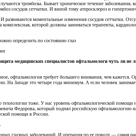
 случаются тромбозы. Бывает хроническое течение заболевания, к
омбоз сосудов сетчатки. И виной тому атеросклероз и гипертонич
. И развиваются моментальные изменения сосудов сетчатки. Отсу
ма комплексная, которой должны заниматься терапевты, кардио
син
фицита медицинских специалистов офтальмологи чуть ли не л
верное, офтальмология требует большего внимания, чем кажется. 
. На Западе это четыре года минимум. А если человек занимаетс
о технологии тоже. У нас уровень офтальмологической помощи 
аевича Федорова, который поднял российскую офтальмологию на 
еской помощи в России.
.
нных глазных заболеваний. И операция по ее поводу — самая ра