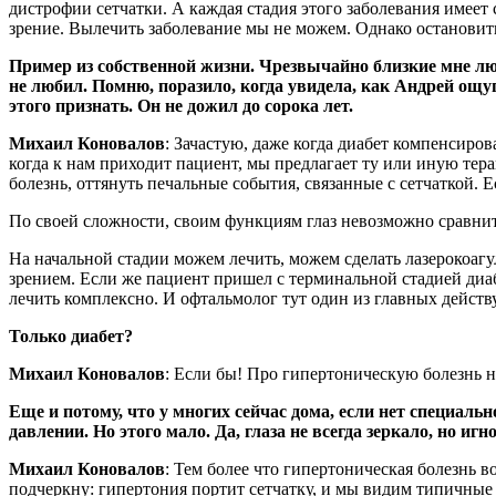
дистрофии сетчатки. А каждая стадия этого заболевания имеет
зрение. Вылечить заболевание мы не можем. Однако остановит
Пример из собственной жизни. Чрезвычайно близкие мне люд
не любил. Помню, поразило, когда увидела, как Андрей ощ
этого признать. Он не дожил до сорока лет.
Михаил Коновалов
: Зачастую, даже когда диабет компенсиров
когда к нам приходит пациент, мы предлагает ту или иную тер
болезнь, оттянуть печальные события, связанные с сетчаткой.
По своей сложности, своим функциям глаз невозможно сравни
На начальной стадии можем лечить, можем сделать лазерокоагул
зрением. Если же пациент пришел с терминальной стадией диаб
лечить комплексно. И офтальмолог тут один из главных действ
Только диабет?
Михаил Коновалов
: Если бы! Про гипертоническую болезнь н
Еще и потому, что у многих сейчас дома, если нет специал
давлении. Но этого мало. Да, глаза не всегда зеркало, но и
Михаил Коновалов
: Тем более что гипертоническая болезнь 
подчеркну: гипертония портит сетчатку, и мы видим типичные 