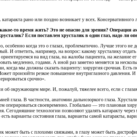
 катаракта рано или поздно возникает у всех. Консервативного 
 какое-то время жить? Это не опасно для зрения? Операция 
усталик? Если поставлен хрусталик в один глаз, надо ли оп
о, особенно когда это о глазах, проблематично. Лучше этого не д
й. И ответить, например, на вопрос: какому хрусталику отдать 
риентируемся на вид глаза, на жалобы пациента, на желание его
овать медленно, годами. А иной раз заметно меняется за нескол
аи, когда мы должны сказать пациенту: хирургия срочная. Есть 
. Может произойти резкое повышение внутриглазного давления. И
ерироваться срочно».
 об окружающем мире. И, пожалуй, тяжелее всего, если с глаза
й глаза. В частности, анатомии дальнозоркого глаза. Хрусталик
уем оперироваться своевременно. Глобально — это плановая хиру
гия. Сегодняшние технологии позволяют удалять катаракту через
о есть варианты состояния глаза, варианты самой катаракты, ва
ик может быть с плохими связками, в глазу может быть дистрофи