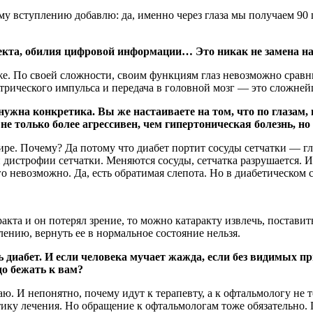
ому вступлению добавлю: да, именно через глаза мы получаем 9
лекта, обилия цифровой информации… Это никак не замена н
тоже. По своей сложности, своим функциям глаз невозможно сра
рического импульса и передача в головной мозг — это сложней
ужна конкретика. Вы же настаиваете на том, что по глазам, 
е только более агрессивен, чем гипертоническая болезнь, но 
ре. Почему? Да потому что диабет портит сосуды сетчатки — глав
 дистрофии сетчатки. Меняются сосуды, сетчатка разрушается. И
о невозможно. Да, есть обратимая слепота. Но в диабетическом 
ракта и он потерял зрение, то можно катаракту извлечь, постави
лению, вернуть ее в нормальное состояние нельзя.
 диабет. И если человека мучает жажда, если без видимых п
о бежать к вам?
ваю. И непонятно, почему идут к терапевту, а к офтальмологу н
ктику лечения. Но обращение к офтальмологам тоже обязательно.