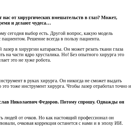
т нас от хирургических вмешательств в глаз? Может,
время и делают чудеса…
ому сегодня выбор есть. Другой вопрос, какую модель
 пациентом. Решение всегда в пользу пациента.
лазер в хирургии катаракты. Он может резать ткани глаза
ть на части ядро хрусталика. Но! Без опытного хирурга это
ает это не хуже робота.
струмент в руках хирурга. Он никогда не сможет выдать
 это тоже инструмент хирурга. Чтобы лазер отработал точно и
тослав Николаевич Федоров. Потому спрошу. Однажды он
ть людей от очков. Но как настоящий профессионал он
вовали, очковая коррекция останется с нами и в эпоху ИИ.