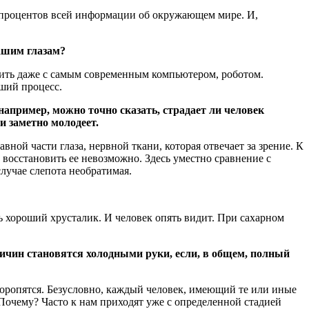
0 процентов всей информации об окружающем мире. И,
ашим глазам?
внить даже с самым современным компьютером, роботом.
ший процесс.
например, можно точно сказать, страдает ли человек
и заметно молодеет.
ной части глаза, нервной ткани, которая отвечает за зрение. К
 восстановить ее невозможно. Здесь уместно сравнение с
случае слепота необратимая.
ть хороший хрусталик. И человек опять видит. При сахарном
ричин становятся холодными руки, если, в общем, полный
е торопятся. Безусловно, каждый человек, имеющий те или иные
 Почему? Часто к нам приходят уже с определенной стадией