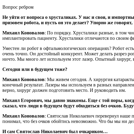
Вопрос ребром
Не уйти от вопроса о хрусталиках. У нас и свои, и импорт
призовем робота, и пусть он это делает? Упорно же говорят
Михаил Коновалов
: По порядку. Хрусталики разные, в том ч
имплантировать пациенту. Хрусталики отличаются по своим фи
Уместен ли робот в офтальмологических операциях? Робот есть
очень точно. Он достойный конкурент. Может делать разрез рог
ничто. Мы много лет используем этот лазер. Опытный хирург, в
Сегодня или в будущем тоже?
Михаил Коновалов
: Мы живем сегодня. А хирургия катаракт
конечный результат. Лазеры мы используем в разных направлен
верно, хирург должен подготовить место. И руководить им.
Михаил Егорович, мы давно знакомы. Еще с той поры, ког
сказал, что люди в будущем будут обходиться без очков. Буд
Михаил Коновалов
: Святослав Николаевич перевернул наше 
понимал, что без очков обойтись невозможно. Что бы мы ни де
И сам Святослав Николаевич был очкариком…