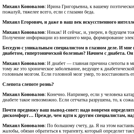
Михаил Коновалов
: Ирина Григорьевна, к вашему поэтическ
пожалуй, тяжелее всего, если с глазами беда.
Михаил Егорович, и даже в наш век искусственного интел
Михаил Коновалов
: Никак! И сейчас, и, уверен, в будущем 
Получение информации из внешнего мира, формирование элект
Беседую с уникальным специалистом в глазном деле. И мне н
диабетом, гипертонической болезнью? Начнем с диабета. Он н
Михаил Коновалов
: И диабет — главная причина слепоты в ми
тому же это хроническое заболевание, ведущее к диабетической
головным мозгом. Если головной мозг умер, то восстановить ег
Слепота слепоте рознь?
Михаил Коновалов
: Конечно. Например, если у человека ката
диабете такое невозможно. Если сетчатка разрушена, то, к сожа
Почти предвижу ваш вывод-совет: надо вовремя определять
дискомфорт… Прежде, чем идти к другим специалистам, над
Михаил Коновалов
: По большому счету, да. Я на этом настаи
жалобы, обязан обратиться к терапевту, который определит та