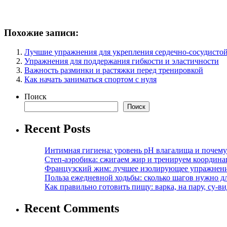
Похожие записи:
Лучшие упражнения для укрепления сердечно-сосудисто
Упражнения для поддержания гибкости и эластичности
Важность разминки и растяжки перед тренировкой
Как начать заниматься спортом с нуля
Поиск
Поиск
Recent Posts
Интимная гигиена: уровень pH влагалища и почем
Степ-аэробика: сжигаем жир и тренируем координ
Французский жим: лучшее изолирующее упражнени
Польза ежедневной ходьбы: сколько шагов нужно дл
Как правильно готовить пищу: варка, на пару, су-
Recent Comments