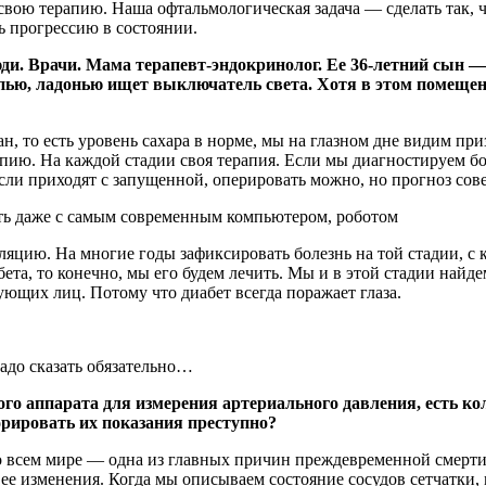
 свою терапию. Наша офтальмологическая задача — сделать так, 
ь прогрессию в состоянии.
и. Врачи. Мама терапевт-эндокринолог. Ее 36-летний сын — 
упью, ладонью ищет выключатель света. Хотя в этом помещен
ан, то есть уровень сахара в норме, мы на глазном дне видим пр
апию. На каждой стадии своя терапия. Если мы диагностируем бо
 Если приходят с запущенной, оперировать можно, но прогноз со
ть даже с самым современным компьютером, роботом
яцию. На многие годы зафиксировать болезнь на той стадии, с к
ета, то конечно, мы его будем лечить. Мы и в этой стадии найд
ующих лиц. Потому что диабет всегда поражает глаза.
адо сказать обязательно…
ьного аппарата для измерения артериального давления, есть 
гнорировать их показания преступно?
во всем мире — одна из главных причин преждевременной смерти,
ее изменения. Когда мы описываем состояние сосудов сетчатки,