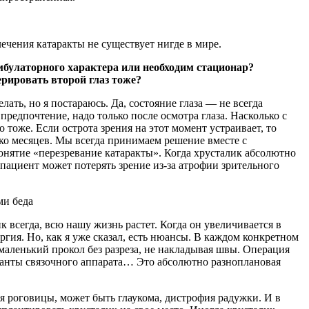
лечения катаракты не существует нигде в мире.
амбулаторного характера или необходим стационар?
ерировать второй глаз тоже?
елать, но я постараюсь. Да, состояние глаза — не всегда
предпочтение, надо только после осмотра глаза. Насколько с
 тоже. Если острота зрения на этот момент устраивает, то
ько месяцев. Мы всегда принимаем решение вместе с
понятие «перезревание катаракты». Когда хрусталик абсолютно
 пациент может потерять зрение из-за атрофии зрительного
ми беда
 всегда, всю нашу жизнь растет. Когда он увеличивается в
ргия. Но, как я уже сказал, есть нюансы. В каждом конкретном
 маленький прокол без разреза, не накладывая швы. Операция
рианты связочного аппарата… Это абсолютно разноплановая
я роговицы, может быть глаукома, дистрофия радужки. И в