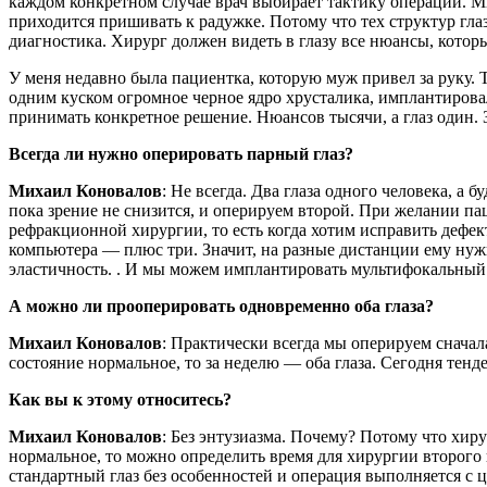
каждом конкретном случае врач выбирает тактику операции. М
приходится пришивать к радужке. Потому что тех структур глаз
диагностика. Хирург должен видеть в глазу все нюансы, кото
У меня недавно была пациентка, которую муж привел за руку. Т
одним куском огромное черное ядро хрусталика, имплантировал 
принимать конкретное решение. Нюансов тысячи, а глаз один. 
Всегда ли нужно оперировать парный глаз?
Михаил Коновалов
: Не всегда. Два глаза одного человека, а
пока зрение не снизится, и оперируем второй. При желании пац
рефракционной хирургии, то есть когда хотим исправить дефект
компьютера — плюс три. Значит, на разные дистанции ему нужн
эластичность. . И мы можем имплантировать мультифокальный х
А можно ли прооперировать одновременно оба глаза?
Михаил Коновалов
: Практически всегда мы оперируем сначала
состояние нормальное, то за неделю — оба глаза. Сегодня тенд
Как вы к этому относитесь?
Михаил Коновалов
: Без энтузиазма. Почему? Потому что хир
нормальное, то можно определить время для хирургии второго 
стандартный глаз без особенностей и операция выполняется с 