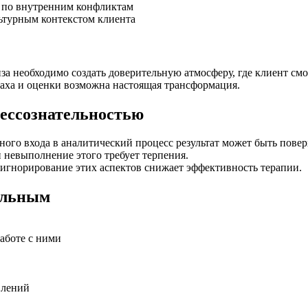
в по внутренним конфликтам
льтурным контекстом клиента
а необходимо создать доверительную атмосферу, где клиент смо
траха и оценки возможна настоящая трансформация.
бессознательностью
ого входа в аналитический процесс результат может быть пове
 невыполнение этого требует терпения.
 игнорирование этих аспектов снижает эффективность терапии.
ельным
аботе с ними
влений