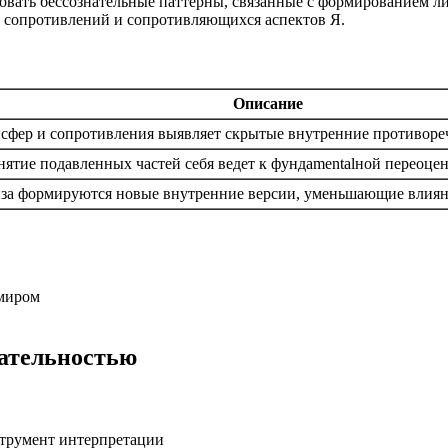
овать бессознательные паттерны, связанные с формированием л
, сопротивлений и сопротивляющихся аспектов Я.
Описание
ансфер и сопротивления выявляет скрытые внутренние противор
ятие подавленных частей себя ведет к фундamentalной переоцен
иза формируются новые внутренние версии, уменьшающие влиян
 миром
нательностью
струмент интерпретации