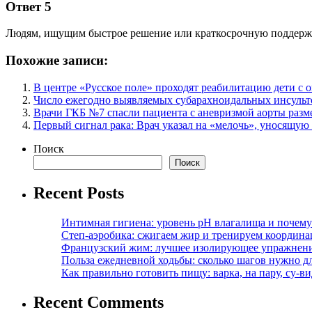
Ответ 5
Людям, ищущим быстрое решение или краткосрочную поддержку
Похожие записи:
В центре «Русское поле» проходят реабилитацию дети с 
Число ежегодно выявляемых субарахноидальных инсульто
Врачи ГКБ №7 спасли пациента с аневризмой аорты разм
Первый сигнал рака: Врач указал на «мелочь», уносящую
Поиск
Поиск
Recent Posts
Интимная гигиена: уровень pH влагалища и почем
Степ-аэробика: сжигаем жир и тренируем координ
Французский жим: лучшее изолирующее упражнени
Польза ежедневной ходьбы: сколько шагов нужно дл
Как правильно готовить пищу: варка, на пару, су-
Recent Comments