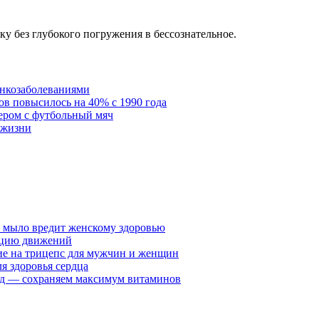
 без глубокого погружения в бессознательное.
онкозаболеваниями
в повысилось на 40% с 1990 года
ером с футбольный мяч
 жизни
у мыло вредит женскому здоровью
ацию движений
е на трицепс для мужчин и женщин
я здоровья сердца
вид — сохраняем максимум витаминов