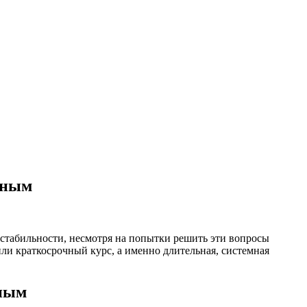
ьным
табильности, несмотря на попытки решить эти вопросы
или краткосрочный курс, а именно длительная, системная
ьным