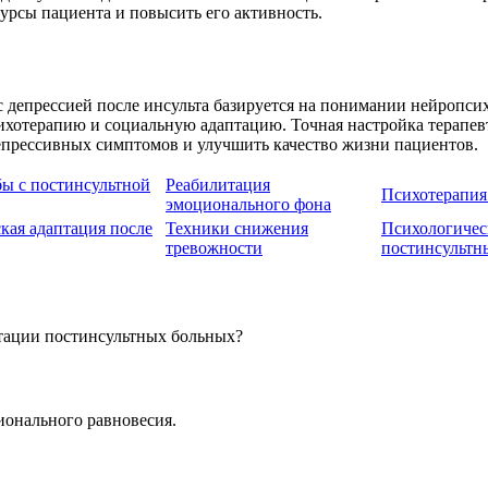
рсы пациента и повысить его активность.
с депрессией после инсульта базируется на понимании нейропси
хотерапию и социальную адаптацию. Точная настройка терапев
епрессивных симптомов и улучшить качество жизни пациентов.
ы с постинсультной
Реабилитация
Психотерапия
эмоционального фона
кая адаптация после
Техники снижения
Психологичес
тревожности
постинсультн
тации постинсультных больных?
ионального равновесия.