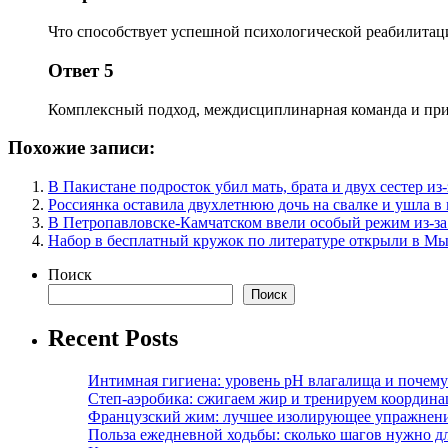
Что способствует успешной психологической реабилитац
Ответ 5
Комплексный подход, междисциплинарная команда и при
Похожие записи:
В Пакистане подросток убил мать, брата и двух сестер и
Россиянка оставила двухлетнюю дочь на свалке и ушла в
В Петропавловске-Камчатском ввели особый режим из-за
Набор в бесплатный кружок по литературе открыли в М
Поиск
Поиск
Recent Posts
Интимная гигиена: уровень pH влагалища и почем
Степ-аэробика: сжигаем жир и тренируем координ
Французский жим: лучшее изолирующее упражнени
Польза ежедневной ходьбы: сколько шагов нужно дл