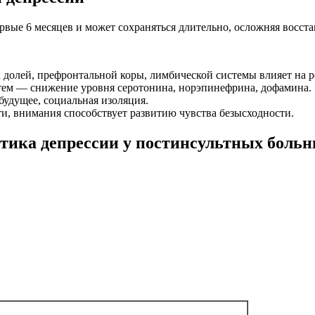
ервые 6 месяцев и может сохраняться длительно, осложняя восст
олей, префронтальной коры, лимбической системы влияет на р
ем — снижение уровня серотонина, норэпинефрина, дофамина.
будущее, социальная изоляция.
, внимания способствует развитию чувства безысходности.
стика депрессии у постинсультных боль