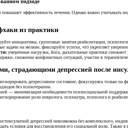
ованном подходе
 повышает эффективность лечения. Однако важно учитывать ин
фхаки из практики
уйте инициативы, групповые занятия реабилитации, психологи
е задачи на мелкие, фиксируйте успехи, что укрепляет уверенно
ти:
умеренные нагрузки, йога, дыхательные практики снижают 
ержки, снижение конфликтных ситуаций, участие в терапевтиче
ми, страдающими депрессией после инсу
гнорировать депрессивное состояние, фокусируясь только на ф
дходов без психотерапии.
цией — минимизация необходимости психосоциальной поддержк
норирование роли невролога, психиатра, психолога и реабилит
постинсультной депрессией невозможна без комплексного, индив
оздать условия для восстановления его социальной роли. Также 