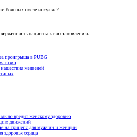
ии больных после инсульта?
верженность пациента к восстановлению.
з-за проигрыша в PUBG
 магазин
 нашествия медведей
ытищах
у мыло вредит женскому здоровью
ацию движений
е на трицепс для мужчин и женщин
я здоровья сердца