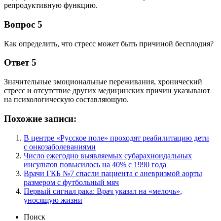
репродуктивную функцию.
Вопрос 5
Как определить, что стресс может быть причиной бесплодия?
Ответ 5
Значительные эмоциональные переживания, хронический
стресс и отсутствие других медицинских причин указывают
на психологическую составляющую.
Похожие записи:
В центре «Русское поле» проходят реабилитацию дети
с онкозаболеваниями
Число ежегодно выявляемых субарахноидальных
инсультов повысилось на 40% с 1990 года
Врачи ГКБ №7 спасли пациента с аневризмой аорты
размером с футбольный мяч
Первый сигнал рака: Врач указал на «мелочь»,
уносящую жизни
Поиск