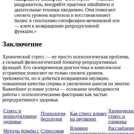
раздражитель, внедряйте практики mindfulness и
дыхательные техники ежедневно. Они помогают
снизить уровень кортизола и восстанавливают
баланс в гипоталамо-гипофизарно-яичниковой оси
— ключ к возвращению репродуктивной
функции.»
Заключение
Хронический стресс — не просто психологическая проблема,
а сильный физиологический блокатор репродуктивных
функций. Его своевременная диагностика и комплексное
устранение помогают не только снизить уровень
тревожности, но и добиться возвращения овуляции,
повышения качества спермы и увеличения шансов на зачатие.
Важнейшее условие успеха — осознание необходимости
работы с психологическими факторами как частью
репродуктивного здоровья.
Стресс и
Хронически
Психология
Как стресс влияет
репродуктивное
стресс и
бесплодия
на овуляцию
здоровье
гормоны
Влияние
Расслаблени
Методы борьбы с
Стрессовая
психологического
восстановле