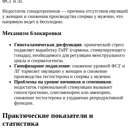
ФСГ и ЛГ.
Недостаток гонадотропинов — причина отсутствия овуляций
у женщин и снижения производства спермы у мужчин, что
напрямую ведет к бесплодию.
Механизм блокировки
Гипоталамическая дисфункция
: хронический стресс
подавляет выработку ГнРГ (гормона, стимулирующего
гонады), необходимого для регуляции менструального
цикла и сперматогенеза.
Гипофизарное подавление
: снижение уровней ФСГ и
ЛГ тормозит овуляцию у женщин и снижение
производства тестостерона и спермы у мужчин.
Проблемы на уровне яичников и семенников
:
недостаток гормональной стимуляции вызывает
гипоэстрогению, олигоменорею или аменорею,
снижение тестостерона и ухудшение репродуктивной
функции.
Практические показатели и
статистика