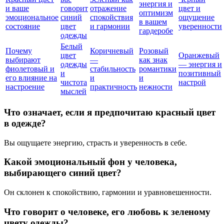
энергия и
и ваше
говорит
отражение
цвет и
оптимизм
эмоциональное
синий
спокойствия
ощущение
в вашем
состояние
цвет
и гармонии
уверенности
гардеробе
одежды
Белый
Почему
Коричневый
Розовый
цвет
Оранжевый
выбирают
—
как знак
одежды
— энергия и
фиолетовый и
стабильность
романтики
и
позитивный
его влияние на
и
и
чистота
настрой
настроение
практичность
нежности
мыслей
Что означает, если я предпочитаю красный цвет
в одежде?
Вы ощущаете энергию, страсть и уверенность в себе.
Какой эмоциональный фон у человека,
выбирающего синий цвет?
Он склонен к спокойствию, гармонии и уравновешенности.
Что говорит о человеке, его любовь к зеленому
цвету одежды?