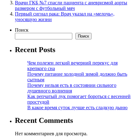
Врачи ГКБ №7 спасли пациента с аневризмой аорты
размером с футбольный мяч
Первый сигнал рака: Врач указал на «мелочь»,
уносящую жизни
Поиск
Поиск
Recent Posts
Чем полезен легкий вечерний перекус для
крепкого сна
Почему питание холодной зимой должно быть
сытным
Почему нельзя есть в состоянии сильного
душевного волнения
Как репчатый лук помогает бороться с весенней
простудой
В какое время суток лучше есть сладкую дыню
Recent Comments
Нет комментариев для просмотра.