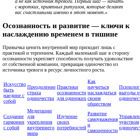
а не как источник тревоги. Первый шаг — начать
с коротких, приятных ритуалов, которые делают
вас счастливыми именно в этот момент.»
Осознанность и развитие — ключи к
наслаждению временем в тишине
Привычка ценить внутренний мир приходит лишь с
практикой и терпением. Каждый маленький шаг в сторону
осознанности укрепляет способность получать удовольствие
от собственной компании, превращая одиночество из
источника тревоги в ресурс личностного роста.
Как
Искусство
Преодоление
Практики
научиться
Психолог
быть
страха
осознанности
наслаждаться
выгоды о
наедине с
одиночества
для одиноких
своим
одиночес
собой
обществом
Медитации
Развитие
Создание
для
Изучение
Управлен
самоуважения
гармонии
укрепления
своих
чувством
и
с собой
внутреннего
потребностей
одиночес
самоценности
мира