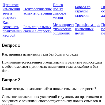
Принятие
Поиск
Борьба со
П
изменений
Психологические
новых
страхом
ос
тела в
аспекты старения
смыслов
старения
д
возрасте
жизни
Как
Меняющиеся
Трансформация
П
сохранять
Роль социальных
физические
жизненных
п
позитивный
связей в старости
ощущения
целей
п
настрой
Вопрос 1
Как принять изменения тела без боли и страха?
Понимание естественного хода жизни и развитие милосердия
к себе помогают принимать изменения тела спокойно и без
боли.
Вопрос 2
Какие методы помогают найти новые смыслы в старости?
Совмещение активных увлечений с духовными практиками и
общением с близкими способствует поиску новых смыслов и