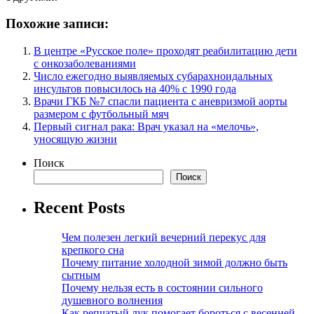
Похожие записи:
В центре «Русское поле» проходят реабилитацию дети
с онкозаболеваниями
Число ежегодно выявляемых субарахноидальных
инсультов повысилось на 40% с 1990 года
Врачи ГКБ №7 спасли пациента с аневризмой аорты
размером с футбольный мяч
Первый сигнал рака: Врач указал на «мелочь»,
уносящую жизни
Поиск
Поиск
Recent Posts
Чем полезен легкий вечерний перекус для
крепкого сна
Почему питание холодной зимой должно быть
сытным
Почему нельзя есть в состоянии сильного
душевного волнения
Как репчатый лук помогает бороться с весенней