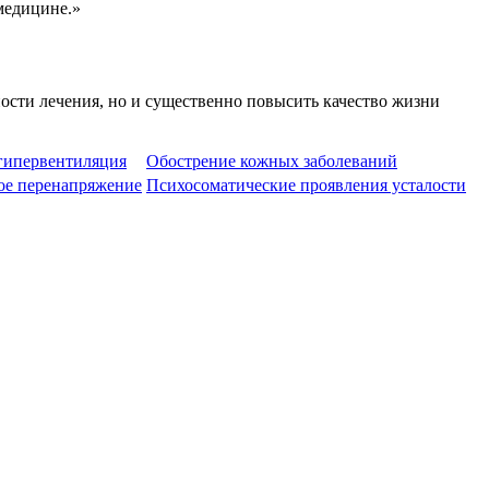
медицине.»
ости лечения, но и существенно повысить качество жизни
 гипервентиляция
Обострение кожных заболеваний
ое перенапряжение
Психосоматические проявления усталости