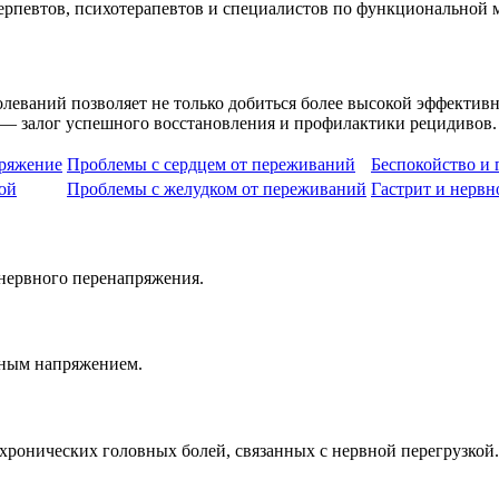
терпевтов, психотерапевтов и специалистов по функциональной 
леваний позволяет не только добиться более высокой эффективн
 — залог успешного восстановления и профилактики рецидивов.
пряжение
Проблемы с сердцем от переживаний
Беспокойство и
мой
Проблемы с желудком от переживаний
Гастрит и нервн
 нервного перенапряжения.
рвным напряжением.
хронических головных болей, связанных с нервной перегрузкой.