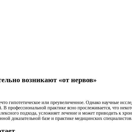
тельно возникают «от нервов»
ечто гипотетическое или преувеличенное. Однако научные иссл
. В профессиональной практике ясно прослеживается, что нек
ексного подхода, усложняет лечение и может приводить к хрони
енной доказательной базе и практике медицинских специалистов
отает