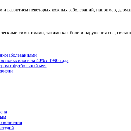
м и развитием некоторых кожных заболеваний, например, дерма
ическими симптомами, такими как боли и нарушения сна, связан
онкозаболеваниями
в повысилось на 40% с 1990 года
ером с футбольный мяч
 жизни
 сна
ным
о волнения
остудой