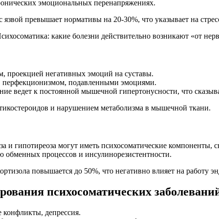
онических эмоциональных перенапряжениях.
с язвой превышает нормативы на 20-30%, что указывает на стре
, проекцией негативных эмоций на суставы.
й, перфекционизмом, подавленными эмоциями.
е ведет к постоянной мышечной гипертонусности, что сказывае
тикостероидов и нарушением метаболизма в мышечной ткани.
и гипотиреоза могут иметь психосоматические компоненты, св
ю обменных процессов и инсулинорезистентности.
кортизола повышается до 50%, что негативно влияет на работу 
рования психосоматических заболевани
е конфликты, депрессия.