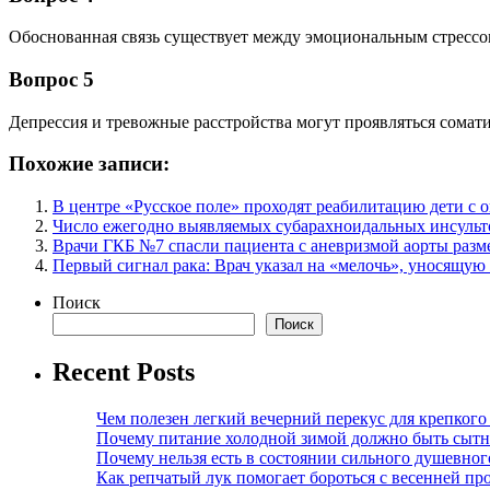
Обоснованная связь существует между эмоциональным стрессо
Вопрос 5
Депрессия и тревожные расстройства могут проявляться сомат
Похожие записи:
В центре «Русское поле» проходят реабилитацию дети с 
Число ежегодно выявляемых субарахноидальных инсульто
Врачи ГКБ №7 спасли пациента с аневризмой аорты разм
Первый сигнал рака: Врач указал на «мелочь», уносящую
Поиск
Поиск
Recent Posts
Чем полезен легкий вечерний перекус для крепкого
Почему питание холодной зимой должно быть сыт
Почему нельзя есть в состоянии сильного душевног
Как репчатый лук помогает бороться с весенней пр