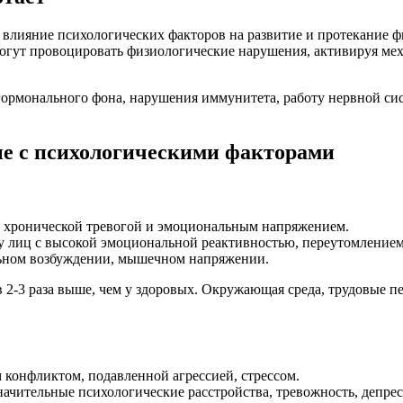
лияние психологических факторов на развитие и протекание фи
огут провоцировать физиологические нарушения, активируя ме
рмонального фона, нарушения иммунитета, работу нервной сис
ые с психологическими факторами
м, хронической тревогой и эмоциональным напряжением.
 у лиц с высокой эмоциональной реактивностью, переутомление
ьном возбуждении, мышечном напряжении.
в 2-3 раза выше, чем у здоровых. Окружающая среда, трудовые 
 конфликтом, подавленной агрессией, стрессом.
чительные психологические расстройства, тревожность, депре