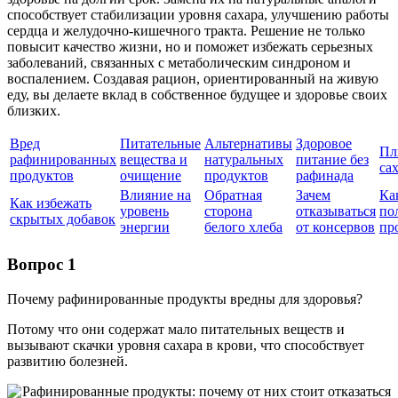
способствует стабилизации уровня сахара, улучшению работы
сердца и желудочно-кишечного тракта. Решение не только
повысит качество жизни, но и поможет избежать серьезных
заболеваний, связанных с метаболическим синдроном и
воспалением. Создавая рацион, ориентированный на живую
еду, вы делаете вклад в собственное будущее и здоровье своих
близких.
Вред
Питательные
Альтернативы
Здоровое
Пл
рафинированных
вещества и
натуральных
питание без
са
продуктов
очищение
продуктов
рафинада
Влияние на
Обратная
Зачем
Ка
Как избежать
уровень
сторона
отказываться
по
скрытых добавок
энергии
белого хлеба
от консервов
пр
Вопрос 1
Почему рафинированные продукты вредны для здоровья?
Потому что они содержат мало питательных веществ и
вызывают скачки уровня сахара в крови, что способствует
развитию болезней.