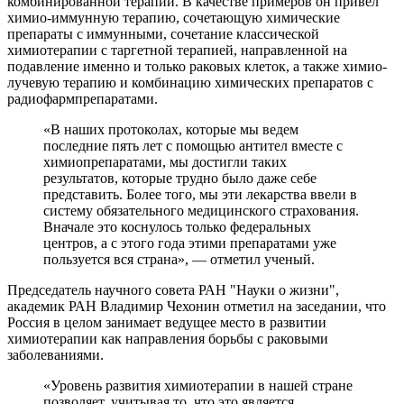
комбинированной терапии. В качестве примеров он привел
химио-иммунную терапию, сочетающую химические
препараты с иммунными, сочетание классической
химиотерапии с таргетной терапией, направленной на
подавление именно и только раковых клеток, а также химио-
лучевую терапию и комбинацию химических препаратов с
радиофармпрепаратами.
«В наших протоколах, которые мы ведем
последние пять лет с помощью антител вместе с
химиопрепаратами, мы достигли таких
результатов, которые трудно было даже себе
представить. Более того, мы эти лекарства ввели в
систему обязательного медицинского страхования.
Вначале это коснулось только федеральных
центров, а с этого года этими препаратами уже
пользуется вся страна», — отметил ученый.
Председатель научного совета РАН "Науки о жизни",
академик РАН Владимир Чехонин отметил на заседании, что
Россия в целом занимает ведущее место в развитии
химиотерапии как направления борьбы с раковыми
заболеваниями.
«Уровень развития химиотерапии в нашей стране
позволяет, учитывая то, что это является