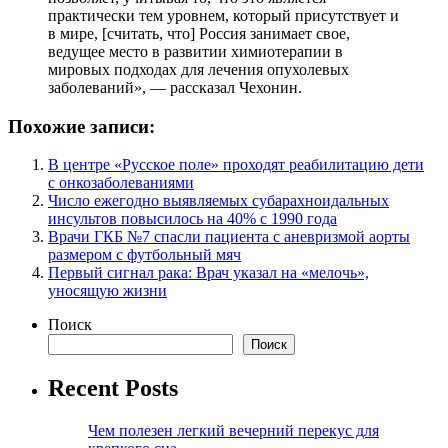
практически тем уровнем, который присутствует и
в мире, [считать, что] Россия занимает свое,
ведущее место в развитии химиотерапии в
мировых подходах для лечения опухолевых
заболеваний», — рассказал Чехонин.
Похожие записи:
В центре «Русское поле» проходят реабилитацию дети
с онкозаболеваниями
Число ежегодно выявляемых субарахноидальных
инсультов повысилось на 40% с 1990 года
Врачи ГКБ №7 спасли пациента с аневризмой аорты
размером с футбольный мяч
Первый сигнал рака: Врач указал на «мелочь»,
уносящую жизни
Поиск
Поиск
Recent Posts
Чем полезен легкий вечерний перекус для