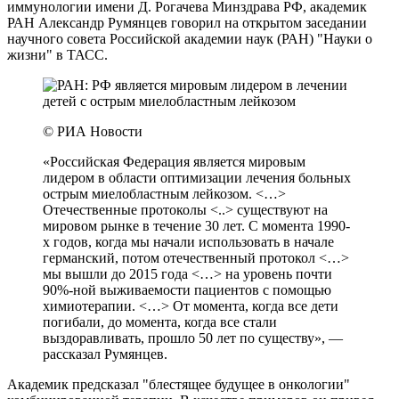
иммунологии имени Д. Рогачева Минздрава РФ, академик
РАН Александр Румянцев говорил на открытом заседании
научного совета Российской академии наук (РАН) "Науки о
жизни" в ТАСС.
© РИА Новости
«Российская Федерация является мировым
лидером в области оптимизации лечения больных
острым миелобластным лейкозом. <…>
Отечественные протоколы <..> существуют на
мировом рынке в течение 30 лет. С момента 1990-
х годов, когда мы начали использовать в начале
германский, потом отечественный протокол <…>
мы вышли до 2015 года <…> на уровень почти
90%-ной выживаемости пациентов с помощью
химиотерапии. <…> От момента, когда все дети
погибали, до момента, когда все стали
выздоравливать, прошло 50 лет по существу», —
рассказал Румянцев.
Академик предсказал "блестящее будущее в онкологии"