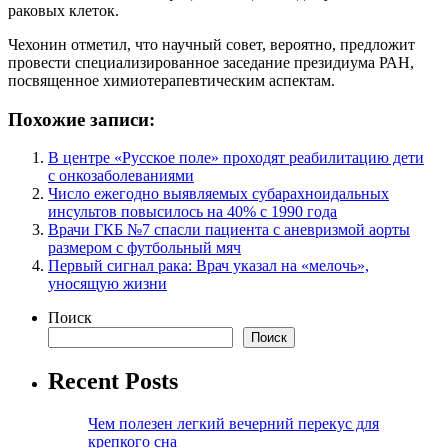
раковых клеток.
Чехонин отметил, что научный совет, вероятно, предложит
провести специализированное заседание президиума РАН,
посвященное химиотерапевтическим аспектам.
Похожие записи:
В центре «Русское поле» проходят реабилитацию дети
с онкозаболеваниями
Число ежегодно выявляемых субарахноидальных
инсультов повысилось на 40% с 1990 года
Врачи ГКБ №7 спасли пациента с аневризмой аорты
размером с футбольный мяч
Первый сигнал рака: Врач указал на «мелочь»,
уносящую жизни
Поиск
Поиск
Recent Posts
Чем полезен легкий вечерний перекус для
крепкого сна