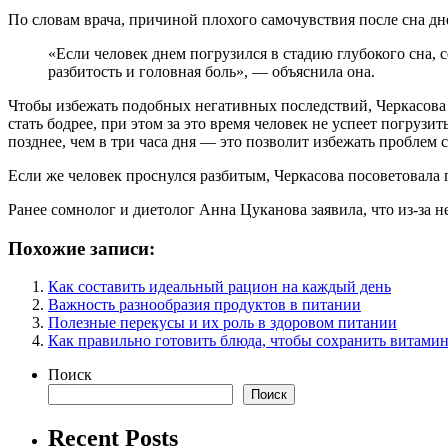
По словам врача, причиной плохого самочувствия после сна д
«Если человек днем погрузился в стадию глубокого сна, 
разбитость и головная боль», — объяснила она.
Чтобы избежать подобных негативных последствий, Черкасова п
стать бодрее, при этом за это время человек не успеет погрузи
позднее, чем в три часа дня — это позволит избежать проблем 
Если же человек проснулся разбитым, Черкасова посоветовала 
Ранее сомнолог и диетолог Анна Цуканова заявила, что из-за 
Похожие записи:
Как составить идеальный рацион на каждый день
Важность разнообразия продуктов в питании
Полезные перекусы и их роль в здоровом питании
Как правильно готовить блюда, чтобы сохранить витами
Поиск
Поиск
Recent Posts