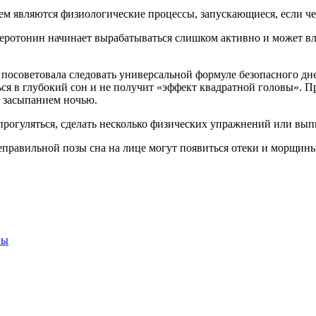
нем являются физиологические процессы, запускающиеся, если ч
серотонин начинает вырабатываться слишком активно и может вл
осоветовала следовать универсальной формуле безопасного днев
ться в глубокий сон и не получит «эффект квадратной головы». П
с засыпанием ночью.
прогуляться, сделать несколько физических упражнений или выпи
неправильной позы сна на лице могут появиться отеки и морщины
ны