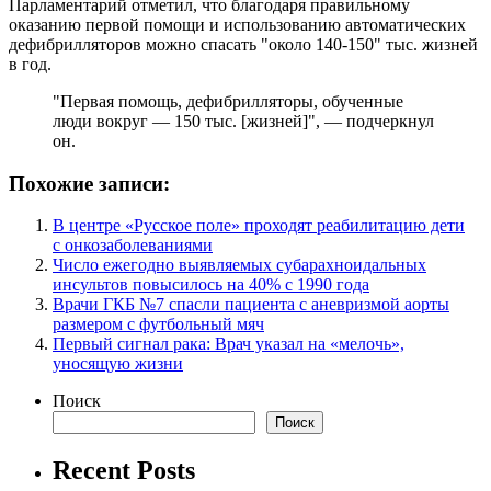
Парламентарий отметил, что благодаря правильному
оказанию первой помощи и использованию автоматических
дефибрилляторов можно спасать "около 140-150" тыс. жизней
в год.
"Первая помощь, дефибрилляторы, обученные
люди вокруг — 150 тыс. [жизней]", — подчеркнул
он.
Похожие записи:
В центре «Русское поле» проходят реабилитацию дети
с онкозаболеваниями
Число ежегодно выявляемых субарахноидальных
инсультов повысилось на 40% с 1990 года
Врачи ГКБ №7 спасли пациента с аневризмой аорты
размером с футбольный мяч
Первый сигнал рака: Врач указал на «мелочь»,
уносящую жизни
Поиск
Поиск
Recent Posts