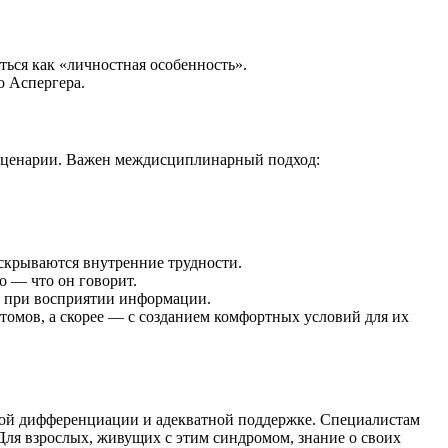
ться как «личностная особенность».
о Аспергера.
 сценарии. Важен междисциплинарный подход:
скрываются внутренние трудности.
о — что он говорит.
с при восприятии информации.
птомов, а скорее — с созданием комфортных условий для их
ной дифференциации и адекватной поддержке. Специалистам
Для взрослых, живущих с этим синдромом, знание о своих