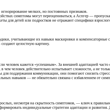
— игнорирование мелких, но постоянных признаков.
ойствах симптомы могут переоцениваться, а Аспгер — пропуска
кеты для детей или подростков не отражают специфики взрослог
етодики, учитывающие их навыки маскировки и компенсаторные
 создают целостную картину.
сли человек кажется «успешным». За внешней адаптацией часто 
в чем человек действительно испытывает сложности, а не тольк
ы для поддержания коммуникации, они помогают снизить стрес
иальных навыков — не обязательно связана с избавлением от сим
рослых, несмотря на скрытность симптомов, — ключ к правиль
формировать индивидуальные стратегии адаптации и развития. 