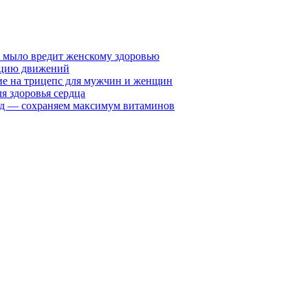
у мыло вредит женскому здоровью
ацию движений
е на трицепс для мужчин и женщин
я здоровья сердца
вид — сохраняем максимум витаминов