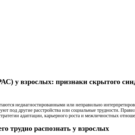
РАС) у взрослых: признаки скрытого си
о остаются недиагностированными или неправильно интерпретир
ют под другие расстройства или социальные трудности. Правил
стратегии адаптации, карьерного роста и межличностных отнош
его трудно распознать у взрослых