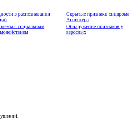
дности в распознавании
Скрытые признаки синдрома
ций
Аспергера
блемы с социальным
Обнаружение признаков у
имодействием
взрослых
рушений.