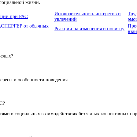
социальной жизни.
Исключительность интересов и
Тру
ации при РАС
увлечений
эмо
 АСПЕРГЕР от обычных
Про
Реакции на изменения и новизну
вза
ослых?
ересы и особенности поведения.
АС?
тями в социальных взаимодействиях без явных когнитивных на