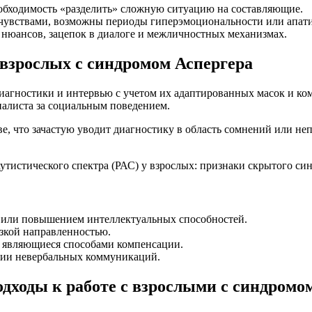
необходимость «разделить» сложную ситуацию на составляющие.
м чувствами, возможны периоды гиперэмоциональности или апат
 нюансов, зацепок в диалоге и межличностных механизмах.
взрослых с синдромом Аспергера
одиагностики и интервью с учетом их адаптированных масок и 
иалиста за социальным поведением.
, что зачастую уводит диагностику в область сомнений или неп
 или повышением интеллектуальных способностей.
зкой направленностью.
 являющиеся способами компенсации.
нии невербальных коммуникаций.
дходы к работе с взрослыми с синдромо