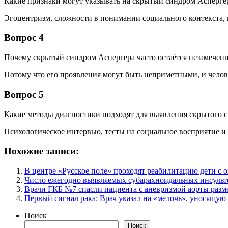
Какие признаки могут указывать на скрытый синдром Аспергер
Эгоцентризм, сложности в понимании социального контекста,
Вопрос 4
Почему скрытый синдром Аспергера часто остаётся незамечен
Потому что его проявления могут быть неприметными, и челов
Вопрос 5
Какие методы диагностики подходят для выявления скрытого 
Психологическое интервью, тесты на социальное восприятие и
Похожие записи:
В центре «Русское поле» проходят реабилитацию дети с 
Число ежегодно выявляемых субарахноидальных инсульто
Врачи ГКБ №7 спасли пациента с аневризмой аорты разм
Первый сигнал рака: Врач указал на «мелочь», уносящую
Поиск
Поиск