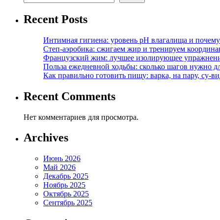
Recent Posts
Интимная гигиена: уровень pH влагалища и почем
Степ-аэробика: сжигаем жир и тренируем координ
Французский жим: лучшее изолирующее упражнени
Польза ежедневной ходьбы: сколько шагов нужно дл
Как правильно готовить пищу: варка, на пару, су-
Recent Comments
Нет комментариев для просмотра.
Archives
Июнь 2026
Май 2026
Декабрь 2025
Ноябрь 2025
Октябрь 2025
Сентябрь 2025