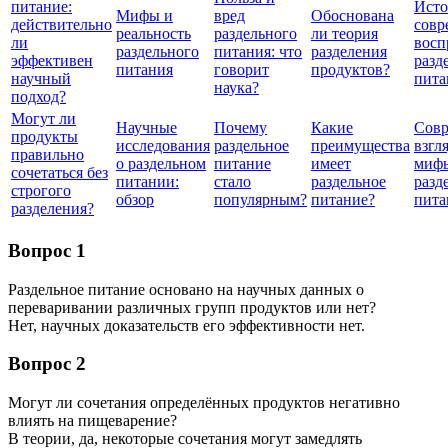
питание:
Исто
Мифы и
вред
Обоснована
действительно
совр
реальность
раздельного
ли теория
ли
восп
раздельного
питания: что
разделения
эффективен
разд
питания
говорит
продуктов?
научный
пита
наука?
подход?
Могут ли
Научные
Почему
Какие
Сов
продукты
исследования
раздельное
преимущества
взгл
правильно
о раздельном
питание
имеет
миф
сочетаться без
питании:
стало
раздельное
разд
строгого
обзор
популярным?
питание?
пита
разделения?
Вопрос 1
Раздельное питание основано на научных данных о
переваривании различных групп продуктов или нет?
Нет, научных доказательств его эффективности нет.
Вопрос 2
Могут ли сочетания определённых продуктов негативно
влиять на пищеварение?
В теории, да, некоторые сочетания могут замедлять