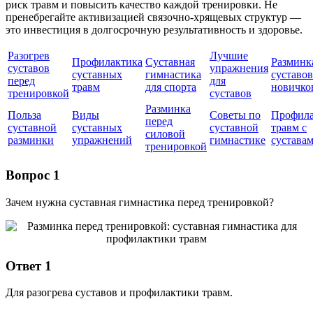
риск травм и повысить качество каждой тренировки. Не
пренебрегайте активизацией связочно-хрящевых структур —
это инвестиция в долгосрочную результативность и здоровье.
Разогрев
Лучшие
Профилактика
Суставная
Разминк
суставов
упражнения
суставных
гимнастика
суставов
перед
для
травм
для спорта
новичко
тренировкой
суставов
Разминка
Польза
Виды
Советы по
Профила
перед
суставной
суставных
суставной
травм с
силовой
разминки
упражнений
гимнастике
сустава
тренировкой
Вопрос 1
Зачем нужна суставная гимнастика перед тренировкой?
Ответ 1
Для разогрева суставов и профилактики травм.