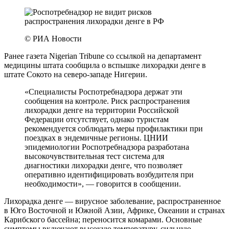
© РИА Новости
Ранее газета Nigerian Tribune со ссылкой на департамент
медицины штата сообщила о вспышке лихорадки денге в
штате Сокото на северо-западе Нигерии.
«‎Специалисты Роспотребнадзора держат эти
сообщения на контроле. Риск распространения
лихорадки денге на территории Российской
Федерации отсутствует, однако туристам
рекомендуется соблюдать меры профилактики при
поездках в эндемичные регионы. ЦНИИ
эпидемиологии Роспотребнадзора разработана
высокочувствительная тест система для
диагностики лихорадки денге, что позволяет
оперативно идентифицировать возбудителя при
необходимости», — говорится в сообщении.
Лихорадка денге — вирусное заболевание, распространенное
в Юго Восточной и Южной Азии, Африке, Океании и странах
Карибского бассейна; переносится комарами. Основные
симптомы включают высокую температуру, сильную