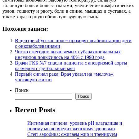
головную боль и боль за глазами, увеличение лимфатических
узлов, тошноту и рвоту, боли в спине, мышцах и суставах, а
также характерную обильную зудящую сыпь.
Похожие записи:
В центре «Русское поле» проходят реабилитацию дети
с онкозаболеваниями
Число ежегодно выявляемых субарахноидальных
инсультов повысилось на 40% с 1990 года
Врачи ГКБ №7 спасли пациента с аневризмой аорты
размером с футбольный мяч
Первый сигнал рака: Врач указал на «мелочь»,
уносящую жизни
Поиск
Поиск
Recent Posts
Интимная гигиена: уровень pH влагалища и
почему мыло вредит женскому здоровью
Степ-аэробика: сжигаем жир и тренируем