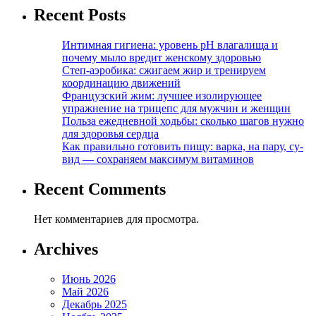
Recent Posts
Интимная гигиена: уровень pH влагалища и
почему мыло вредит женскому здоровью
Степ-аэробика: сжигаем жир и тренируем
координацию движений
Французский жим: лучшее изолирующее
упражнение на трицепс для мужчин и женщин
Польза ежедневной ходьбы: сколько шагов нужно
для здоровья сердца
Как правильно готовить пищу: варка, на пару, су-
вид — сохраняем максимум витаминов
Recent Comments
Нет комментариев для просмотра.
Archives
Июнь 2026
Май 2026
Декабрь 2025