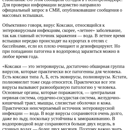
Для проверки информации ведомство направило
официальный запрос в СМИ, опубликовавшие сообщения о
массовых вспышках.
Объективно говоря, вирус Коксаки, относящийся к
энтеровирусным инфекциям, скорее, «летнее» заболевание,
так как главный источник заражения — вода. В летнее время
вспышки нередко происходят на курортах в отелях с
бассейнами, если их плохо очищают и дезинфицируют. Но
при попадании патогена в водопровод заразиться можно в
любое время года.
«Коксаки — это энтеровирусы, достаточно обширная группа
вирусов, которые практически все патогенны для человека.
Есть коксаки типа А, Б, есть эховирусы, полиовирусы. Кстати,
полиомиелит тоже сюда относится. Практически все эти
вирусы вызывают разнообразную патологию у человека.
Основные органы, которые поражаются, — центральная
нервная система, сердечно-сосудистая система, желудочно-
кишечный тракт, мышцы, слизистые оболочки и кожа.
Практически неисчерпаемый источник энтеровирусной
инфекции — вода. В воде вирусы сохраняются очень долго,
даже во льду, поскольку устойчивы к замораживанию. В
водопроводной воде сохраняются больше двух недель, в
сточных водах — более двух месяцев. Поэтому важно знать,