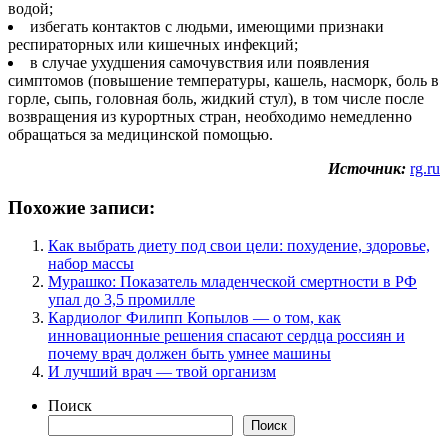
водой;
избегать контактов с людьми, имеющими признаки
респираторных или кишечных инфекций;
в случае ухудшения самочувствия или появления
симптомов (повышение температуры, кашель, насморк, боль в
горле, сыпь, головная боль, жидкий стул), в том числе после
возвращения из курортных стран, необходимо немедленно
обращаться за медицинской помощью.
Источник:
rg.ru
Похожие записи:
Как выбрать диету под свои цели: похудение, здоровье,
набор массы
Мурашко: Показатель младенческой смертности в РФ
упал до 3,5 промилле
Кардиолог Филипп Копылов — о том, как
инновационные решения спасают сердца россиян и
почему врач должен быть умнее машины
И лучший врач — твой организм
Поиск
Поиск