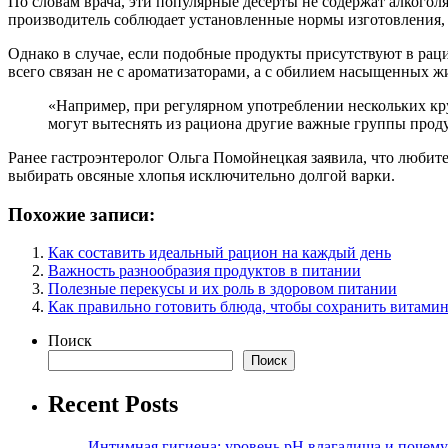
По словам врача, эти популярные десерты не содержат алкогол
производитель соблюдает установленные нормы изготовления,
Однако в случае, если подобные продукты присутствуют в рац
всего связан не с ароматизаторами, а с обилием насыщенных ж
«Например, при регулярном употреблении нескольких кру
могут вытеснять из рациона другие важные группы прод
Ранее гастроэнтеролог Ольга Помойнецкая заявила, что любите
выбирать овсяные хлопья исключительно долгой варки.
Похожие записи:
Как составить идеальный рацион на каждый день
Важность разнообразия продуктов в питании
Полезные перекусы и их роль в здоровом питании
Как правильно готовить блюда, чтобы сохранить витами
Поиск
Поиск
Recent Posts
Интимная гигиена: уровень pH влагалища и почем