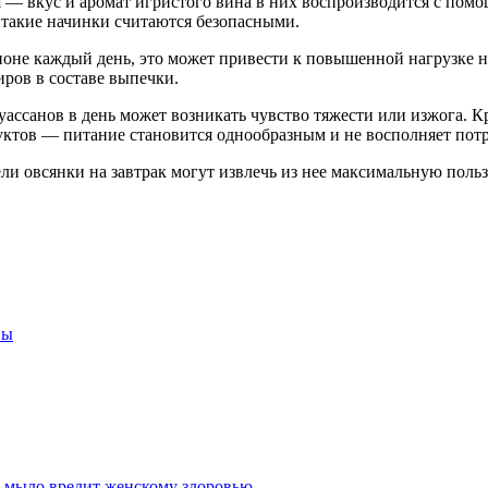
я — вкус и аромат игристого вина в них воспроизводится с помо
 такие начинки считаются безопасными.
ионе каждый день, это может привести к повышенной нагрузке 
иров в составе выпечки.
ассанов в день может возникать чувство тяжести или изжога. Кр
уктов — питание становится однообразным и не восполняет пот
ли овсянки на завтрак могут извлечь из нее максимальную польз
ны
у мыло вредит женскому здоровью