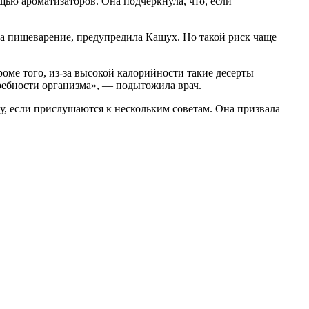
щью ароматизаторов. Она подчеркнула, что, если
на пищеварение, предупредила Кашух. Но такой риск чаще
оме того, из-за высокой калорийности такие десерты
ребности организма», — подытожила врач.
у, если прислушаются к нескольким советам. Она призвала