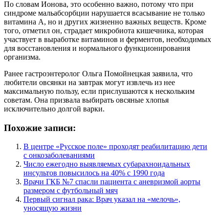
По словам Ионова, это особенно важно, потому что при
синдроме мальабсорбции нарушается всасывание не только
витамина А, но и других жизненно важных веществ. Кроме
того, отметил он, страдает микробиота кишечника, которая
участвует в выработке витаминов и ферментов, необходимых
для восстановления и нормального функционирования
организма.
Ранее гастроэнтеролог Ольга Помойнецкая заявила, что
любители овсянки на завтрак могут извлечь из нее
максимальную пользу, если прислушаются к нескольким
советам. Она призвала выбирать овсяные хлопья
исключительно долгой варки.
Похожие записи:
В центре «Русское поле» проходят реабилитацию дети
с онкозаболеваниями
Число ежегодно выявляемых субарахноидальных
инсультов повысилось на 40% с 1990 года
Врачи ГКБ №7 спасли пациента с аневризмой аорты
размером с футбольный мяч
Первый сигнал рака: Врач указал на «мелочь»,
уносящую жизни