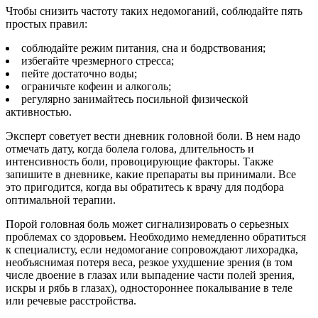
Чтобы снизить частоту таких недомоганий, соблюдайте пять
простых правил:
соблюдайте режим питания, сна и бодрствования;
избегайте чрезмерного стресса;
пейте достаточно воды;
ограничьте кофеин и алкоголь;
регулярно занимайтесь посильной физической
активностью.
Эксперт советует вести дневник головной боли. В нем надо
отмечать дату, когда болела голова, длительность и
интенсивность боли, провоцирующие факторы. Также
запишите в дневнике, какие препараты вы принимали. Все
это пригодится, когда вы обратитесь к врачу для подбора
оптимальной терапии.
Порой головная боль может сигнализировать о серьезных
проблемах со здоровьем. Необходимо немедленно обратиться
к специалисту, если недомогание сопровождают лихорадка,
необъяснимая потеря веса, резкое ухудшение зрения (в том
числе двоение в глазах или выпадение части полей зрения,
искры и рябь в глазах), одностороннее покалывание в теле
или речевые расстройства.