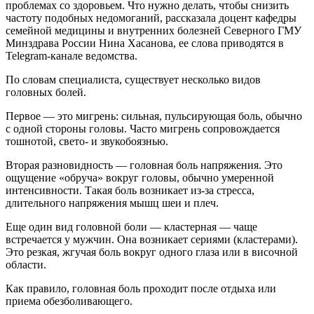
проблемах со здоровьем. Что нужно делать, чтобы снизить
частоту подобных недомоганий, рассказала доцент кафедры
семейной медицины и внутренних болезней Северного ГМУ
Минздрава России Нина Хасанова, ее слова приводятся в
Telegram-канале ведомства.
По словам специалиста, существует несколько видов
головных болей.
Первое — это мигрень: сильная, пульсирующая боль, обычно
с одной стороны головы. Часто мигрень сопровождается
тошнотой, свето- и звукобоязнью.
Вторая разновидность — головная боль напряжения. Это
ощущение «обруча» вокруг головы, обычно умеренной
интенсивности. Такая боль возникает из-за стресса,
длительного напряжения мышц шеи и плеч.
Еще один вид головной боли — кластерная — чаще
встречается у мужчин. Она возникает сериями (кластерами).
Это резкая, жгучая боль вокруг одного глаза или в височной
области.
Как правило, головная боль проходит после отдыха или
приема обезболивающего.